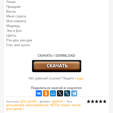
Ленин
Праздник
Весна
Меня спроси
Моя комната
Медведь
Энн и Дэн
Цветы
Раз-два, раз-два
Спи, моя кукла
СКАЧАТЬ \ DOWNLOAD:
Нет рабочей ссылки? Пишите
сюда
.
Поделиться книгой в соцсетях:
Для детей
aperock
Категория
:
Добавил
:
Теги
:
дольникова
вилькорейская
НОТЫ
вокал
песни
,
,
,
,
для детей