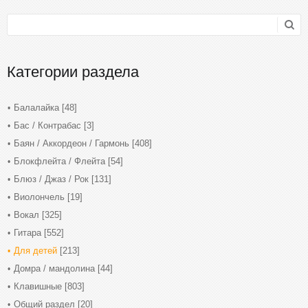
Категории раздела
Балалайка
[48]
Бас / Контрабас
[3]
Баян / Аккордеон / Гармонь
[408]
Блокфлейта / Флейта
[54]
Блюз / Джаз / Рок
[131]
Виолончель
[19]
Вокал
[325]
Гитара
[552]
Для детей
[213]
Домра / мандолина
[44]
Клавишные
[803]
Общий раздел
[20]