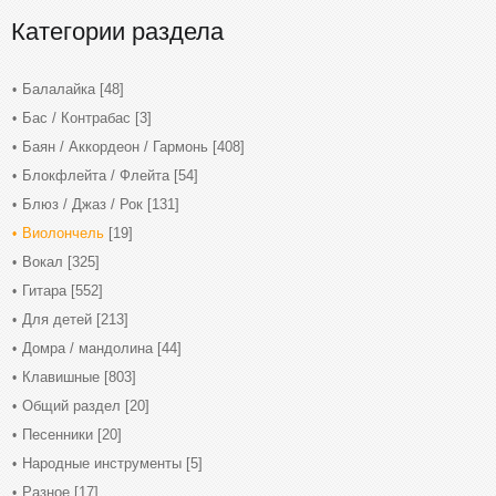
Категории раздела
Балалайка
[48]
Бас / Контрабас
[3]
Баян / Аккордеон / Гармонь
[408]
Блокфлейта / Флейта
[54]
Блюз / Джаз / Рок
[131]
Виолончель
[19]
Вокал
[325]
Гитара
[552]
Для детей
[213]
Домра / мандолина
[44]
Клавишные
[803]
Общий раздел
[20]
Песенники
[20]
Народные инструменты
[5]
Разное
[17]