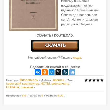
Вашему вниманию
предлагается нотное
издание: "Юрий Симакин.
Соната для виолончели-
соло". Исполнительская
редакция А. Задкова.
СКАЧАТЬ \ DOWNLOAD:
Нет рабочей ссылки? Пишите
сюда
.
Поделиться книгой в соцсетях:
Виолончель
aperock
Категория
:
Добавил
:
Теги
:
советский композитор
НОТЫ
виолончель
,
,
,
СОНАТА
симакин
,
Просмотров
:
979
Загрузок
:
0
Рейтинг
:
0.0
/
0