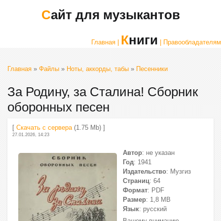
Сайт для музыкантов
Книги
Главная |
| Правообладателям
Главная
»
Файлы
»
Ноты, аккорды, табы
»
Песенники
За Родину, за Сталина! Сборник
оборонных песен
[
Скачать с сервера
(1.75 Mb) ]
27.01.2026, 14:23
Автор
: не указан
Год
: 1941
Издательство
: Музгиз
Страниц
: 64
Формат
: PDF
Размер
: 1,8 МВ
Язык
: русский
Вашему вниманию