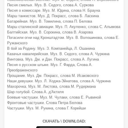
Песня смелых. Муз. В. Седого, слова А. Суркова
Песня о комиссаре. Муз. М. Юдина, слова Н. Брауна
Марш танкистов. Муз. Д. Покрасс, слова Б. Ласкина
Батарейная. Муз. В. Томилина, слова П. Белова
Марш сталинской авиации. Муз. П. Акуленко, слова С. Алымова
Балтийская. Муз. В. Сорокина, слова В. Азарова
Погасили огни над Кронштадтом. Муз. В. Волошинова, слова Е.
Ружанского
В бой за Родину. Муз. З. Компанейца, Л. Ошанина
Казачья кавалерийская. Муз. В. Седого, слова А. Чуркина
Винтовка. Муз. Дм. и Дан. Покрасс, слова А. Лугина
Песня о русском штыке. Муз. Г. Фарда, Слова А.
Преображенского
Прощание. Муз. Дм. Покрасс, слова М. Исаковского
Наши девушки. Муз. Л. Ходжа-Эйнатова, слова А. Чуркина
Махорочка. Муз. М. Листова, слова М. Рудермана
Шар голубой. Слова А. д'Актиля
Боевые частушки. Муз. М. Чулаки, слова Е. Рывиной
Фронтовые частушки. Слова Петра Белова
Частушки. Муз. М. Рукина, слова Г. Корейши
СКАЧАТЬ \ DOWNLOAD: