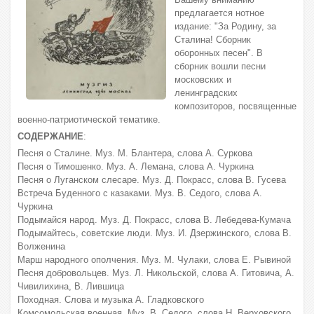
предлагается нотное
издание: "За Родину, за
Сталина! Сборник
оборонных песен". В
сборник вошли песни
московских и
ленинградских
композиторов, посвященные
военно-патриотической тематике.
СОДЕРЖАНИЕ
:
Песня о Сталине. Муз. М. Блантера, слова А. Суркова
Песня о Тимошенко. Муз. А. Лемана, слова А. Чуркина
Песня о Луганском слесаре. Муз. Д. Покрасс, слова В. Гусева
Встреча Буденного с казаками. Муз. В. Седого, слова А.
Чуркина
Подымайся народ. Муз. Д. Покрасс, слова В. Лебедева-Кумача
Подымайтесь, советские люди. Муз. И. Дзержинского, слова В.
Волженина
Марш народного ополчения. Муз. М. Чулаки, слова Е. Рывиной
Песня добровольцев. Муз. Л. Никольской, слова А. Гитовича, А.
Чивилихина, В. Лившица
Походная. Слова и музыка А. Гладковского
Комсомольская военная. Муз. В. Седого, слова Н. Верховского