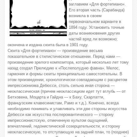
заглавием «Для фортепиано».
Его вторая часть (Сарабанда)
возникла в своем
первоначальном варианте в
1894 году. Установить точные
даты возникновения других
частей вряд ли возможно;
окончена и издана сюита была в 1901 году.
Сюита «Для фортепиано» — произведение весьма
показательное в cтилистическом отношении. Перед нами —
произведение зрелого композитора, который несколько лет тому
назад создал Прелюдию к «Послеполудню фавна». Мелос,
гармония и формы сюиты принципиально самостоятельны. В
этом произведении, хронологически совпадающим с расцветом
импрессионизма Дебюсси, столь сильна иная сторона —
неоклассическая (причем неоклассицизм идет тут вглубь — от
Бетховена, Моцарта и Гайдна — к Баху, Скарлатти,
французским клавесинистам, Рамо и т.д.). Конечно, всегда
необходимо понимать и улавливать эти две стороны искусства
Дебюсси как искусства послеромантического — сторону
импрессионистскую, отмеченную культом ощущений,
впечатлений, гедонистической созерцательности, и сторону
неоклассическую, то отступающую на задний план, то (позднее)