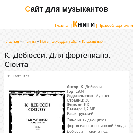
Сайт для музыкантов
Книги
Главная |
| Правообладателям
Главная
»
Файлы
»
Ноты, аккорды, табы
»
Клавишные
К. Дебюсси. Для фортепиано.
Сюита
24.11.2017, 11:25
Автор
: К. Дебюсси
Год
: 1984
Издательство
: Музыка
Страниц
: 30
Формат
: PDF
Размер
: 1,2 МВ
Язык
: русский
Одно из выдающихся
фортепианных сочинений Клода
Дебюсси — сюита под