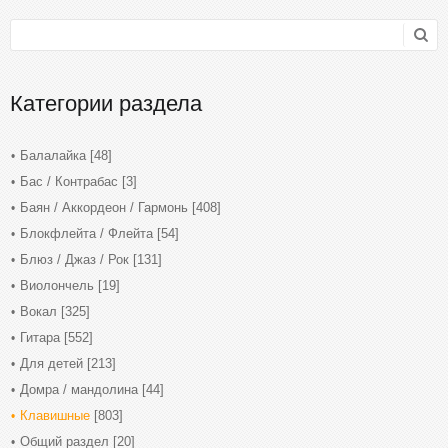
Категории раздела
Балалайка
[48]
Бас / Контрабас
[3]
Баян / Аккордеон / Гармонь
[408]
Блокфлейта / Флейта
[54]
Блюз / Джаз / Рок
[131]
Виолончель
[19]
Вокал
[325]
Гитара
[552]
Для детей
[213]
Домра / мандолина
[44]
Клавишные
[803]
Общий раздел
[20]