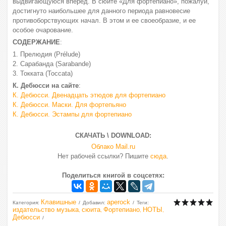
выдвигающуюся вперед. В сюите «Для фортепиано», пожалуй,
достигнуто наибольшее для данного периода равновесие
противоборствующих начал. В этом и ее своеобразие, и ее
особое очарование.
СОДЕРЖАНИЕ
:
1. Прелюдия (Prélude)
2. Сарабанда (Sarabande)
3. Токката (Toccata)
К. Дебюсси на сайте
:
К. Дебюсси. Двенадцать этюдов для фортепиано
К. Дебюсси. Маски. Для фортепьяно
К. Дебюсси. Эстампы для фортепиано
СКАЧАТЬ \ DOWNLOAD:
Облако Mail.ru
Нет рабочей ссылки? Пишите
сюда
.
Поделиться книгой в соцсетях:
Клавишные
aperock
Категория
:
Добавил
:
Теги
:
издательство музыка
сюита
Фортепиано
НОТЫ
,
,
,
,
Дебюсси