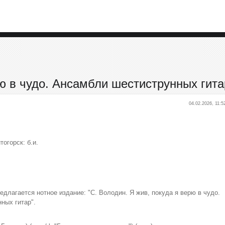
рю в чудо. Ансамбли шестиструнных гита
04.02.2026, 11:5
тогорск: б.и.
длагается нотное издание: "С. Володин. Я жив, покуда я верю в чудо.
ных гитар".