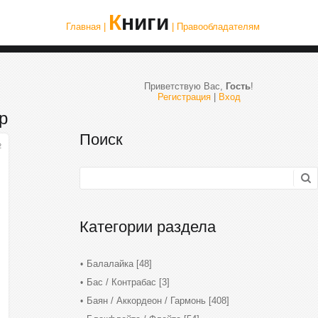
Книги
Главная |
| Правообладателям
Приветствую Вас
,
Гость
!
Регистрация
|
Вход
р
Поиск
2
Категории раздела
Балалайка
[48]
Бас / Контрабас
[3]
Баян / Аккордеон / Гармонь
[408]