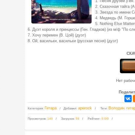
1. Песня друзей (Ген
2. Сказочная тайга (А
3. Звезда по имени С
4. Медведь (М. Горше
5. Nothing Else Matt
6. Дуэт короля и принцессы (Ген. Гладков) (из м/ф "По с
7. Хочу перемен (В. Цой) (дуэт)
8. Ой, васильки, васильки (русская песня) (дуэт)
СКА
Нет рабо
Поделит
Гитара
aperock
Володин
гита
Категория
:
Добавил
:
Теги
:
,
Просмотров
:
140
Загрузок
:
59
Рейтинг
:
0.0
/
0