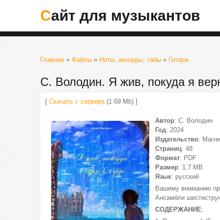
Сайт для музыкантов
Главная
»
Файлы
»
Ноты, аккорды, табы
»
Гитара
С. Володин. Я жив, покуда я ве
[
Скачать с сервера
(1.69 Mb) ]
Автор
: С. Володин
Год
: 2024
Издательство
: Магни
Страниц
: 48
Формат
: PDF
Размер
: 1,7 МВ
Язык
: русский
Вашему вниманию пре
Ансамбли шестиструн
СОДЕРЖАНИЕ
: