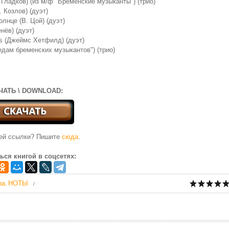
. Гладков) (из м/ф "Бременские музыканты") (трио)
. Козлов) (дуэт)
олнце (В. Цой) (дуэт)
нёв) (дуэт)
ers (Джеймс Хетфилд) (дуэт)
ледам бременских музыкантов") (трио)
ЧАТЬ \ DOWNLOAD:
чей ссылки? Пишите
сюда
.
ься книгой в соцсетях:
ра
НОТЫ
,