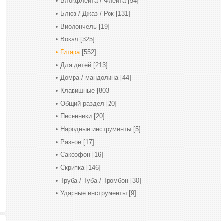
Блокфлейта / Флейта
[54]
Блюз / Джаз / Рок
[131]
Виолончель
[19]
Вокал
[325]
Гитара
[552]
Для детей
[213]
Домра / мандолина
[44]
Клавишные
[803]
Общий раздел
[20]
Песенники
[20]
Народные инструменты
[5]
Разное
[17]
Саксофон
[16]
Скрипка
[146]
Труба / Туба / Тромбон
[30]
Ударные инструменты
[9]