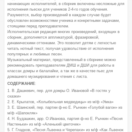
начинающих исполнителей, в сборник включены несложные для
исполнения пьески для учеников 2-4-го годов обучения.
Разумеется, выбор произведений в каждом случае будет
обусловлен возможностями ученика и конкретными задачами,
стоящими перед преподавателем.
Исполнительская редакция многих произведений, входящих в
сборник, дополняется аппликатурой, фразировкой,
динамическими оттенками. Это позволит детям с легкостью
читать нотный текст, получая удовольствие от исполнения
популярных и любимых песен.
Музыкальный материал, представленный в сборнике можно
рекомендовать преподавателям ДМШ и ДШИ для работы в
классах домры и балалайки, а так же в качестве пьес для
домашнего музицирования и чтения с листа.
СОДЕРЖАНИЕ
:
1. В. Дашкевич, пер. для домры О. Ивановой «В гостях у
сказки»
2. Е. Крылатов, «Колыбельная медведицы» из м/ф «Умка»
3. Е. Шаинский, пер. партии ф-но Е. Рычкин «Голубой вагон» из
м/ф «Шапокляк»
4. Н. Будашкин, арр. О.Иванова, партия ф-но Е. Рычкин «Песня
Настеньки» из м/ф «Аленький цветочек»
5. Г. Гладков, «Песня Львенка и Черепахи» из м/ф «Как Львенок