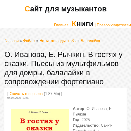
Сайт для музыкантов
Книги
Главная |
| Правообладателям
Главная
»
Файлы
»
Ноты, аккорды, табы
»
Балалайка
О. Иванова, Е. Рычкин. В гостях у
сказки. Пьесы из мультфильмов
для домры, балалайки в
сопровождении фортепиано
[
Скачать с сервера
(1.87 Mb) ]
06.02.2026, 13:58
Автор
: О. Иванова, Е.
Рычкин
Год
: 2025
Издательство
: Санкт-
Петербург: б.и.