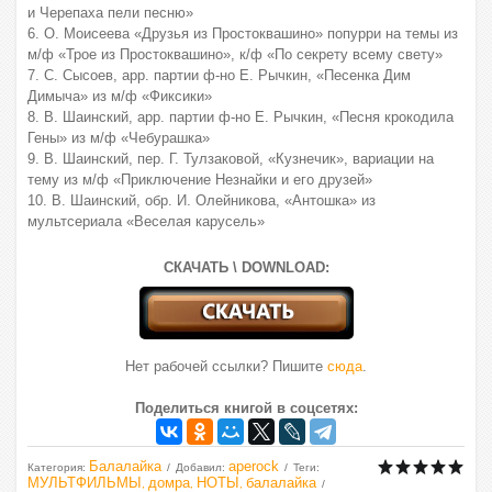
и Черепаха пели песню»
6. О. Моисеева «Друзья из Простоквашино» попурри на темы из
м/ф «Трое из Простоквашино», к/ф «По секрету всему свету»
7. С. Сысоев, арр. партии ф-но Е. Рычкин, «Песенка Дим
Димыча» из м/ф «Фиксики»
8. В. Шаинский, арр. партии ф-но Е. Рычкин, «Песня крокодила
Гены» из м/ф «Чебурашка»
9. В. Шаинский, пер. Г. Тулзаковой, «Кузнечик», вариации на
тему из м/ф «Приключение Незнайки и его друзей»
10. В. Шаинский, обр. И. Олейникова, «Антошка» из
мультсериала «Веселая карусель»
СКАЧАТЬ \ DOWNLOAD:
Нет рабочей ссылки? Пишите
сюда
.
Поделиться книгой в соцсетях:
Балалайка
aperock
Категория
:
Добавил
:
Теги
:
МУЛЬТФИЛЬМЫ
домра
НОТЫ
балалайка
,
,
,