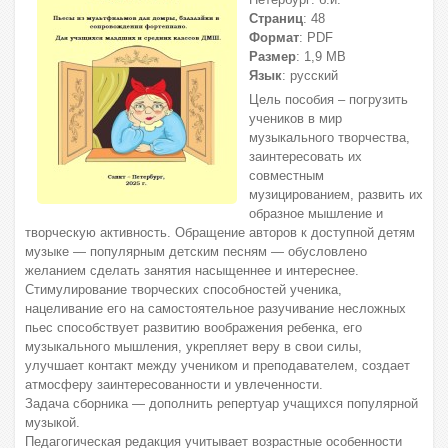
Страниц
: 48
Формат
: PDF
Размер
: 1,9 МВ
Язык
: русский
Цель пособия – погрузить
учеников в мир
музыкального творчества,
заинтересовать их
совместным
музицированием, развить их
образное мышление и
творческую активность. Обращение авторов к доступной детям
музыке — популярным детским песням — обусловлено
желанием сделать занятия насыщеннее и интереснее.
Стимулирование творческих способностей ученика,
нацеливание его на самостоятельное разучивание несложных
пьес способствует развитию воображения ребенка, его
музыкального мышления, укрепляет веру в свои силы,
улучшает контакт между учеником и преподавателем, создает
атмосферу заинтересованности и увлеченности.
Задача сборника — дополнить репертуар учащихся популярной
музыкой.
Педагогическая редакция учитывает возрастные особенности