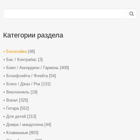
Категории раздела
Балалайка
[48]
Бас / Контрабас
[3]
Баян / Аккордеон / Гармонь
[408]
Блокфлейта / Флейта
[54]
Блюз / Джаз / Рок
[131]
Виолончель
[19]
Вокал
[325]
Гитара
[552]
Для детей
[213]
Домра / мандолина
[44]
Клавишные
[803]