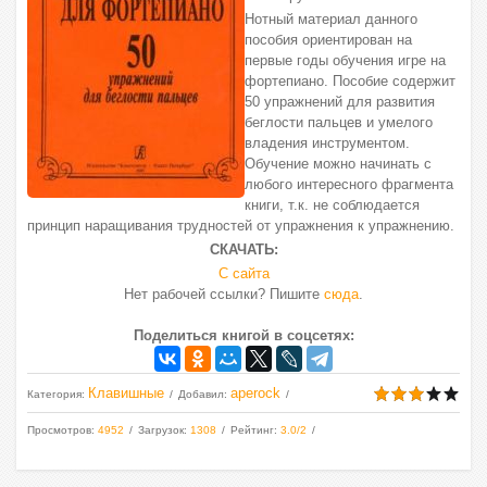
Нотный материал данного
пособия ориентирован на
первые годы обучения игре на
фортепиано. Пособие содержит
50 упражнений для развития
беглости пальцев и умелого
владения инструментом.
Обучение можно начинать с
любого интересного фрагмента
книги, т.к. не соблюдается
принцип наращивания трудностей от упражнения к упражнению.
СКАЧАТЬ:
С сайта
Нет рабочей ссылки? Пишите
сюда
.
Поделиться книгой в соцсетях:
Клавишные
aperock
Категория
:
Добавил
:
Просмотров
:
4952
Загрузок
:
1308
Рейтинг
:
3.0
/
2