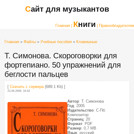
Сайт для музыкантов
Книги
Главная |
| Правообладателям
Главная
»
Файлы
»
Учебные пособия
»
Клавишные
Т. Симонова. Скороговорки для
фортепиано. 50 упражнений для
беглости пальцев
[
Скачать с сервера
(689.1 Kb) ]
23.06.2009, 16:43
Автор
: Т. Симонова
Год
: 2005
Издательство
: С-Пб:
Композитор
Страниц
: 20
Формат
: PDF
Размер
: 0,7 МВ
Язык
: русский