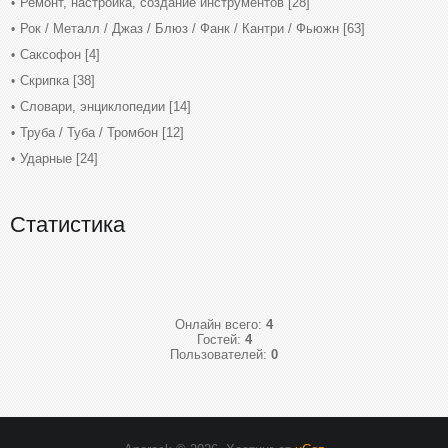
Ремонт, настройка, создание инструментов
[28]
Рок / Металл / Джаз / Блюз / Фанк / Кантри / Фьюжн
[63]
Саксофон
[4]
Скрипка
[38]
Словари, энциклопедии
[14]
Труба / Туба / Тромбон
[12]
Ударные
[24]
Статистика
Онлайн всего:
4
Гостей:
4
Пользователей:
0