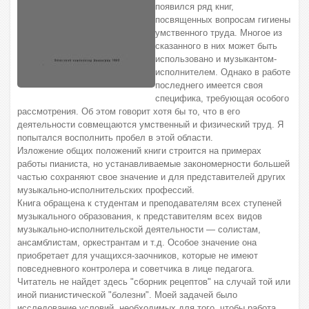
появился ряд книг,
посвященных вопросам гигиены
умственного труда. Многое из
сказанного в них может быть
использовано и музыкантом-
исполнителем. Однако в работе
последнего имеется своя
специфика, требующая особого
рассмотрения. Об этом говорит хотя бы то, что в его
деятельности совмещаются умственный и физический труд. Я
попытался восполнить пробел в этой области.
Изложение общих положений книги строится на примерах
работы пианиста, но устанавливаемые закономерности большей
частью сохраняют свое значение и для представителей других
музыкально-исполнительских профессий.
Книга обращена к студентам и преподавателям всех ступеней
музыкального образования, к представителям всех видов
музыкально-исполнительской деятельности — солистам,
ансамблистам, оркестрантам и т.д. Особое значение она
приобретает для учащихся-заочников, которые не имеют
повседневного контролера и советчика в лице педагога.
Читатель не найдет здесь "сборник рецептов" на случай той или
иной пианистической "болезни". Моей задачей было
исследование условий, необходимых для того, чтобы работа