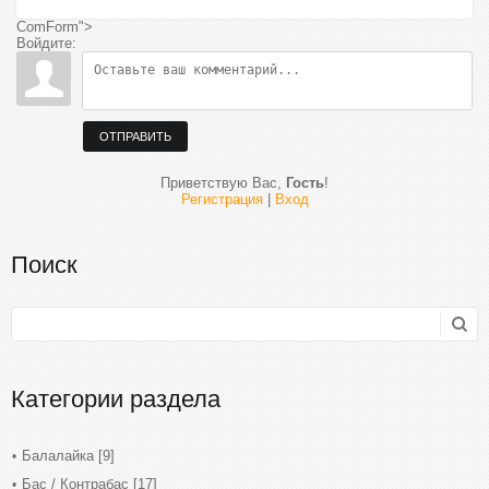
ComForm">
Войдите:
ОТПРАВИТЬ
Приветствую Вас
,
Гость
!
Регистрация
|
Вход
Поиск
Категории раздела
Балалайка
[9]
Бас / Контрабас
[17]