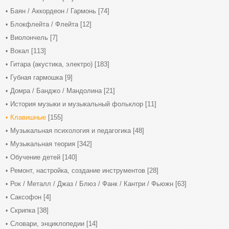
Баян / Аккордеон / Гармонь
[74]
Блокфлейта / Флейта
[12]
Виолончель
[7]
Вокал
[113]
Гитара (акустика, электро)
[183]
Губная гармошка
[9]
Домра / Банджо / Мандолина
[21]
История музыки и музыкальный фольклор
[11]
Клавишные
[155]
Музыкальная психология и педагогика
[48]
Музыкальная теория
[342]
Обучение детей
[140]
Ремонт, настройка, создание инструментов
[28]
Рок / Металл / Джаз / Блюз / Фанк / Кантри / Фьюжн
[63]
Саксофон
[4]
Скрипка
[38]
Словари, энциклопедии
[14]