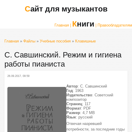
Сайт для музыкантов
Книги
Главная |
| Правообладателям
Главная
»
Файлы
»
Учебные пособия
»
Клавишные
С. Савшинский. Режим и гигиена
работы пианиста
26.09.2017, 09:59
Автор
: С. Савшинский
Год
: 1963
Издательство
: Советский
композитор
Страниц
: 117
Формат
: PDF
Размер
: 4,7 МВ
Язык
: русский
Отвечая назревшей
потребности, за последние годы