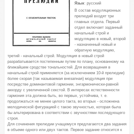
Язык
: русский
В состав модуляционных
прелюдий входят три
главных отдела. Первый
отдел включает заданный
начальный строй и
модуляцию в новый, второй
- назначенный новый и
обратную модуляцию,
третий - начальный строй. Модуляция в новый строй
разрабатывается постепенным путем по плану, основанному на
ближайшем сродстве тональностей. Для возвращения в
начальный строй применяется (за исключением 10-й прелюдии)
более скорая (так называемая внезапная) модуляция при
посредстве доминантовой гармонии, энгармонически-равной
аккорду с увеличенной секстой. В интересах естественности
гармония эта должна быть, во первых, устойчива, т. е.
продолжаться не менее целого такта, во вторых - осложнена
мелодической фигурацией с такою звучностью, которая была
бы альтерирована в соответствии с звучностями последующего
строя.
Для сочинения прелюдии учащемуся предлагаются два задания
в объеме одного или двух тактов. Первое задание относится к