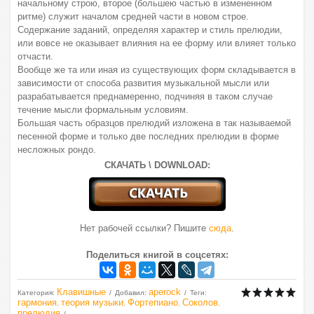
начальному строю, второе (большею частью в измененном
ритме) служит началом средней части в новом строе.
Содержание заданий, определяя характер и стиль прелюдии,
или вовсе не оказывает влияния на ее форму или влияет только
отчасти.
Вообще же та или иная из существующих форм складывается в
зависимости от способа развития музыкальной мысли или
разрабатывается преднамеренно, подчиняя в таком случае
течение мысли формальным условиям.
Большая часть образцов прелюдий изложена в так называемой
песенной форме и только две последних прелюдии в форме
несложных рондо.
СКАЧАТЬ \ DOWNLOAD:
Нет рабочей ссылки? Пишите
сюда
.
Поделиться книгой в соцсетях:
Клавишные
aperock
Категория
:
Добавил
:
Теги
:
гармония
теория музыки
Фортепиано
Соколов
,
,
,
,
прелюдия