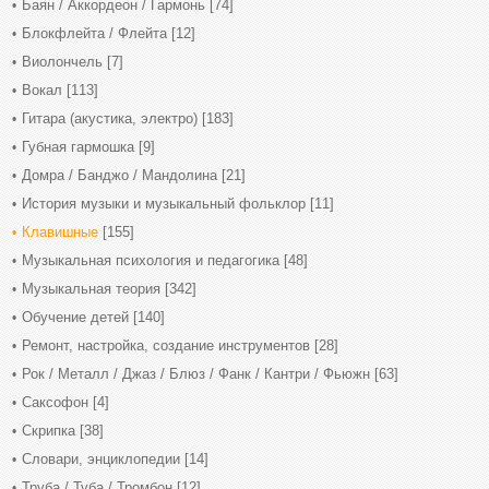
Баян / Аккордеон / Гармонь
[74]
Блокфлейта / Флейта
[12]
Виолончель
[7]
Вокал
[113]
Гитара (акустика, электро)
[183]
Губная гармошка
[9]
Домра / Банджо / Мандолина
[21]
История музыки и музыкальный фольклор
[11]
Клавишные
[155]
Музыкальная психология и педагогика
[48]
Музыкальная теория
[342]
Обучение детей
[140]
Ремонт, настройка, создание инструментов
[28]
Рок / Металл / Джаз / Блюз / Фанк / Кантри / Фьюжн
[63]
Саксофон
[4]
Скрипка
[38]
Словари, энциклопедии
[14]
Труба / Туба / Тромбон
[12]