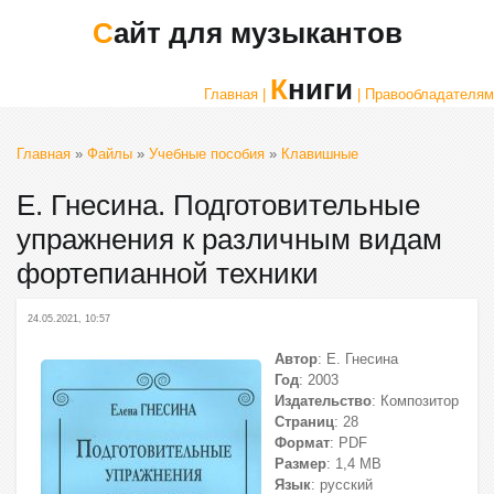
Сайт для музыкантов
Книги
Главная |
| Правообладателям
Главная
»
Файлы
»
Учебные пособия
»
Клавишные
Е. Гнесина. Подготовительные
упражнения к различным видам
фортепианной техники
24.05.2021, 10:57
Автор
: Е. Гнесина
Год
: 2003
Издательство
: Композитор
Страниц
: 28
Формат
: PDF
Размер
: 1,4 МВ
Язык
: русский