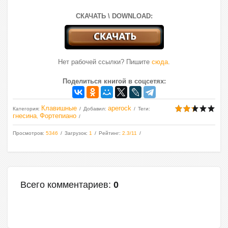
СКАЧАТЬ \ DOWNLOAD:
Нет рабочей ссылки? Пишите
сюда
.
Поделиться книгой в соцсетях:
Клавишные
aperock
Категория
:
Добавил
:
Теги
:
гнесина
Фортепиано
,
Просмотров
:
5346
Загрузок
:
1
Рейтинг
:
2.3
/
11
Всего комментариев
:
0