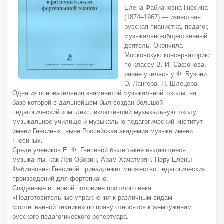
Елена Фабиановна Гнесина
(1874–1967) — известная
русская пианистка, педагог,
музыкально-общественный
деятель. Окончила
Московскую консерваторию
по классу В. И. Сафонова,
ранее училась у Ф. Бузони,
Э. Лангера, П. Шлецера.
Одна из основательниц знаменитой музыкальной школы, на
базе которой в дальнейшем был создан большой
педагогический комплекс, включивший музыкальную школу,
музыкальное училище и музыкально-педагогический институт
имени Гнесиных, ныне Российская академия музыки имени
Гнесиных.
Среди учеников Е. Ф. Гнесиной были такие выдающиеся
музыканты, как Лев Оборин, Арам Хачатурян. Перу Елены
Фабиановны Гнесиной принадлежит множество педагогических
произведений для фортепиано.
Созданные в первой половине прошлого века
«Подготовительные упражнения к различным видам
фортепианной техники» по праву относятся к жемчужинам
русского педагогического репертуара.