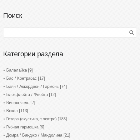
Поиск
Категории раздела
Балалайка
[9]
Бас / Контрабас
[17]
Баян / Аккордеон / Гармонь
[74]
Блокфлейта / Флейта
[12]
Виолончель
[7]
Вокал
[113]
Гитара (акустика, электро)
[183]
Губная гармошка
[9]
Домра / Банджо / Мандолина
[21]