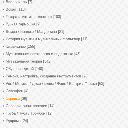
Виолончель
[7]
Вокал
[113]
Гитара (акустика, электро)
[183]
Губная гармошка
[9]
Домра / Банджо / Мандолина
[21]
История музыки и музыкальный фольклор
[11]
Клавишные
[155]
Музыкальная психология и педагогика
[48]
Музыкальная теория
[342]
Обучение детей
[140]
Ремонт, настройка, создание инструментов
[28]
Рок / Металл / Джаз / Блюз / Фанк / Кантри / Фьюжн
[63]
Саксофон
[4]
Скрипка
[38]
Словари, энциклопедии
[14]
Труба / Туба / Тромбон
[12]
Ударные
[24]