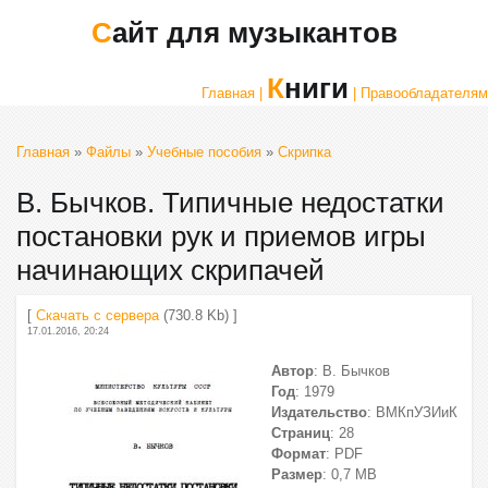
Сайт для музыкантов
Книги
Главная |
| Правообладателям
Главная
»
Файлы
»
Учебные пособия
»
Скрипка
В. Бычков. Типичные недостатки
постановки рук и приемов игры
начинающих скрипачей
[
Скачать с сервера
(730.8 Kb) ]
17.01.2016, 20:24
Автор
: В. Бычков
Год
: 1979
Издательство
: ВМКпУЗИиК
Страниц
: 28
Формат
: PDF
Размер
: 0,7 МВ