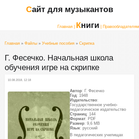
Сайт для музыкантов
Книги
Главная |
| Правообладателям
Главная
»
Файлы
»
Учебные пособия
»
Скрипка
Г. Фесечко. Начальная школа
обучения игре на скрипке
10.08.2018, 12:18
Автор
: Г. Фесечко
Год
: 1948
Издательство
:
Государственное учебно-
педагогическое издательство
Страниц
: 144
Формат
: PDF
Размер
: 9,6 МВ
Язык
: русский
В педагогических училищах