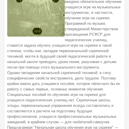
введено обязательное обучение
учащихся игре на музыкальных
инструментах, в частности,
обучение игре на скрипке.
Программой по музыке,
утвержденной Министерством
просвещения РСФСР для
педагогических училищ,
ставится задача обучить учащихся игре на скрипке в такой
степени, чтобы они, овладев первоначальной скрипичной
техникой, могли в будущей своей педагогической работе в
начальной школе проводить уроки пения, разучивая с детьми
песни при помощи этого музыкального инструмента.
Однако овладение начальной скрипичной техникой, в силу
специфических свойств инструмента, дело трудное. Поэтому
крайне важно дать учащимся пособие, которое облегчало бы их
работу с самых первых, основных моментов обучения.
Специальных пособий по обучению игре на скрипке для
учащихся педагогических училищ нет. Скрипичные школы,
этюды, первоначальные упражнения всегда составлялись и
составляются в расчете на подготовку будущих
профессионалов, учащихся профессиональных музыкальных
заведений, в крайнем случае — для любителей-самоучек.
Предлагаемая "Начальная школа обучения игре на скрипке" —