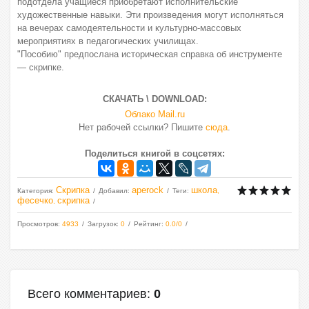
подотдела учащиеся приобретают исполнительские
художественные навыки. Эти произведения могут исполняться
на вечерах самодеятельности и культурно-массовых
мероприятиях в педагогических училищах.
"Пособию" предпослана историческая справка об инструменте
— скрипке.
СКАЧАТЬ \ DOWNLOAD:
Облако Mail.ru
Нет рабочей ссылки? Пишите
сюда
.
Поделиться книгой в соцсетях:
Скрипка
aperock
школа
Категория
:
Добавил
:
Теги
:
,
фесечко
скрипка
,
Просмотров
:
4933
Загрузок
:
0
Рейтинг
:
0.0
/
0
Всего комментариев
:
0