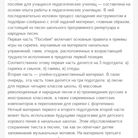
пособие для учащихся педагогических училищ — составлена на
основе опыта работы в педагогических училищах. В ней
последовательно изложен процесс овладения инструментом и
подобран сообразно с этой задачей материал, главным образом,
состоящий из песен школьного программного репертуара и
народных песен.
Первая часть "Пособия" включает основные правила и приемы
игры на скрипке, изучаемые на материале начальных
упражнений, гамм, этюдов, расположенных в возрастающей
трудности исполнения в пределах первой позиции.
Соответственно этому первая часть делится на 3 подотдела: а)
скрипка и смычок, б) гаммы, в) этюды.
Вторая часть — учебно-художественный материал. В свою
очередь, эта часть тоже делится на три подотдела: а) песни
для первых четырех классов школы, б) массовые
революционные и народные песни и в) произведения русских и
иностранных классиков, а также современных советских
композиторов в переложении для скрипки с фортепиано.
Нотный материал первого и второго подотделов второй части
может быть использован будущими педагогами для детского
хорового пения в начальных школах. Этим обусловливается
сохранение текста в песнях, так как он облегчает детям
запоминание музыкальных мотивов. На материале третьего