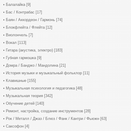
Балалайка
[9]
Бас / Контрабас
[17]
Баян / Аккордеон / Гармонь
[74]
Блокфлейта / Флейта
[12]
Виолончель
[7]
Вокал
[113]
Гитара (акустика, электро)
[183]
Губная гармошка
[9]
Домра / Банджо / Мандолина
[21]
История музыки и музыкальный фольклор
[11]
Клавишные
[155]
Музыкальная психология и педагогика
[48]
Музыкальная теория
[342]
Обучение детей
[140]
Ремонт, настройка, создание инструментов
[28]
Рок / Металл / Джаз / Блюз / Фанк / Кантри / Фьюжн
[63]
Саксофон
[4]