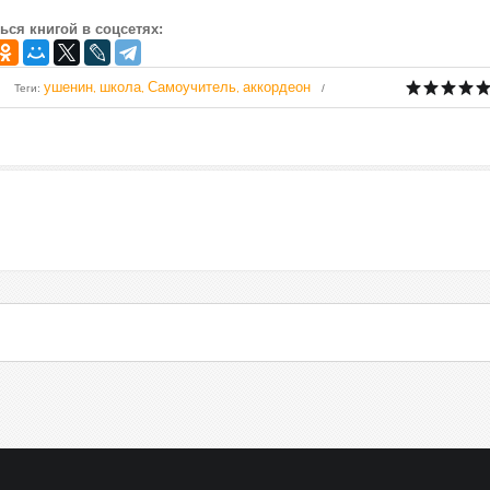
ься книгой в соцсетях:
ушенин
школа
Самоучитель
аккордеон
Теги
:
,
,
,