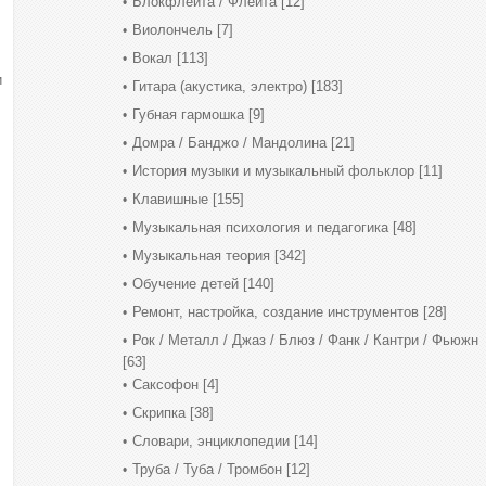
Блокфлейта / Флейта
[12]
Виолончель
[7]
Вокал
[113]
и
Гитара (акустика, электро)
[183]
Губная гармошка
[9]
Домра / Банджо / Мандолина
[21]
История музыки и музыкальный фольклор
[11]
Клавишные
[155]
Музыкальная психология и педагогика
[48]
Музыкальная теория
[342]
Обучение детей
[140]
Ремонт, настройка, создание инструментов
[28]
Рок / Металл / Джаз / Блюз / Фанк / Кантри / Фьюжн
[63]
Саксофон
[4]
Скрипка
[38]
Словари, энциклопедии
[14]
Труба / Туба / Тромбон
[12]