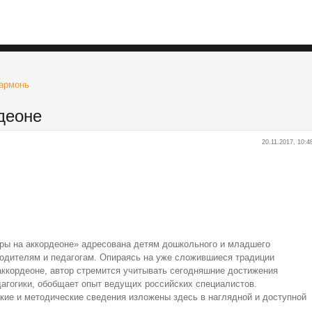
Гармонь
деоне
20.11.2017, 10:4
ры на аккордеоне» адресована детям дошкольного и младшего
родителям и педагогам. Опираясь на уже сложившиеся традиции
аккордеоне, автор стремится учитывать сегодняшние достижения
агогики, обобщает опыт ведущих российских специалистов.
ие и методические сведения изложены здесь в наглядной и доступной