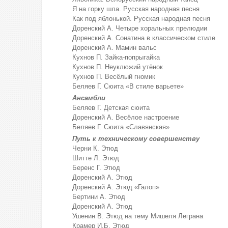
Я на горку шла. Русская народная песня
Как под яблонькой. Русская народная песня
Доренский А. Четыре хоральных прелюдии
Доренский А. Сонатина в классическом стиле
Доренский А. Мамин вальс
Кухнов П. Зайка-попрыгайка
Кухнов П. Неуклюжий утёнок
Кухнов П. Весёлый гномик
Беляев Г. Сюита «В стиле варьете»
Ансамбли
Беляев Г. Детская сюита
Доренский А. Весёлое настроение
Беляев Г. Сюита «Славянская»
Путь к техническому совершенству
Черни К. Этюд
Шитте Л. Этюд
Беренс Г. Этюд
Доренский А. Этюд
Доренский А. Этюд «Галоп»
Бертини А. Этюд
Доренский А. Этюд
Ушенин В. Этюд на тему Мишеля Леграна
Крамер И.Б. Этюд