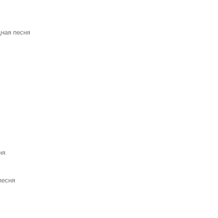
дная песня
ня
песня