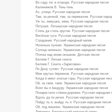
Во саду ли, в огороде. Русская народная песня
Калинников В. Тень-тень
Ах, улица. Русская народная песня
Там, за речкой, там, за перевалом. Русская наро
Уж ты, зимушка, зима. Русская народная песня
Петушок. Латышская народная песня
Степь да степь кругом. Русская народная песня
Весёлые гуси. Русская народная песня
Страдания. Русский народный напев
Ноченька лунная. Украинская народная песня
Солнце низенько. Украинская народная песня
Птичка над моим окошком. Детская песня
Беляев Г. Легкая сюита
Беляев Г. Сюита «Зарисовки»
По Дону гуляет. Русская народная песня
Меж крутых бережков. Русская народная песня
Когда б имел златые горы. Русская народная пес
Ой, за гаем, гаем. Украинская народная песня
Взял бы я бандуру. Украинская народная песня
Позарастали стёжки-дорожки. Русская народная 
Вдоль да по речке. Русская народная песня
Пойду ль я, выйду ль я. Русская народная песня
Ой, под вишнею. Украинская народная песня
Лявониха. Белорусский народный танец