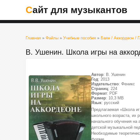
Сайт для музыкантов
Главная
»
Файлы
»
Учебные пособия
»
Баян / Аккордеон / 
В. Ушенин. Школа игры на аккор
Автор
: В. Ушенин
Год
: 2013
Издательство
: Феникс
Страниц
: 224
Формат
: PDF
Размер
: 10,3 МВ
Язык
: русский
Предлагаемая «Школа иг
школьного возраста, их 
начального обучения на 
детской музыкальной пед
Необходимые теоретическ
форме.