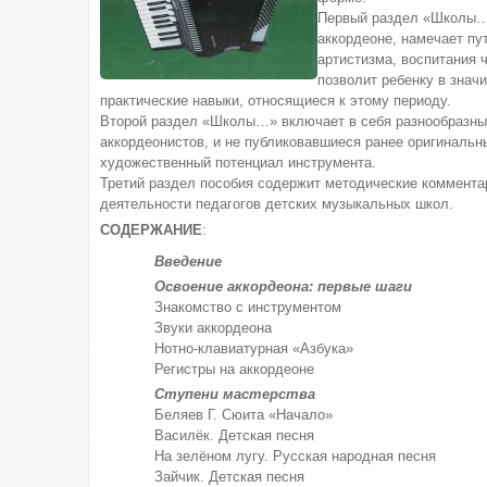
Первый раздел «Школы…»
аккордеоне, намечает пу
артистизма, воспитания 
позволит ребенку в знач
практические навыки, относящиеся к этому периоду.
Второй раздел «Школы…» включает в себя разнообразный
аккордеонистов, и не публиковавшиеся ранее оригиналь
художественный потенциал инструмента.
Третий раздел пособия содержит методические коммент
деятельности педагогов детских музыкальных школ.
СОДЕРЖАНИЕ
:
Введение
Освоение аккордеона: первые шаги
Знакомство с инструментом
Звуки аккордеона
Нотно-клавиатурная «Азбука»
Регистры на аккордеоне
Ступени мастерства
Беляев Г. Сюита «Начало»
Василёк. Детская песня
На зелёном лугу. Русская народная песня
Зайчик. Детская песня