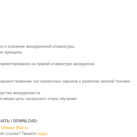
и и освоение аккордеонной клавиатуры
ые принципы
ориентирования на правой клавиатуре аккордеона
вершенствованию постановочных навыков и развитию мелкой техники
ерства аккордеониста
ктивная цель начального этапа обучения
ЧАТЬ \ DOWNLOAD:
Облако Mail.ru
чей ссылки? Пишите
сюда
.