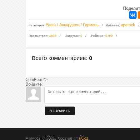
Поделит
Баян / Аккордеон / Гармонь
aperock
Категория
:
Добавил
:
Просмотров
:
4835
Загрузок
:
0
Рейтинг
:
0.0
/
0
Всего комментариев
:
0
ComForm">
Войдите:
ОТПРАВИТЬ
Aperock © 2026
.
Хостинг от
uCoz