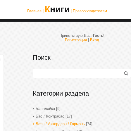
Книги
Главная |
| Правообладателям
Приветствую Вас
,
Гость
!
Регистрация
|
Вход
Поиск
8
Категории раздела
Балалайка
[9]
Бас / Контрабас
[17]
Баян / Аккордеон / Гармонь
[74]