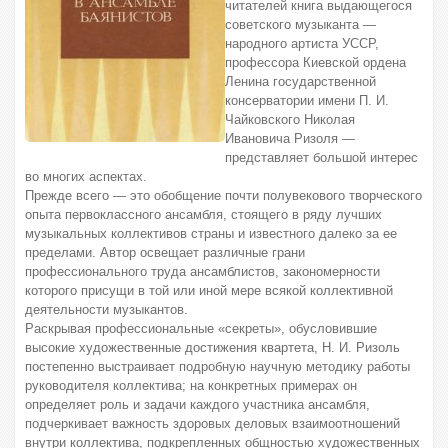
читателей книга выдающегося
советского музыканта —
народного артиста УССР,
профессора Киевской ордена
Ленина государственной
консерватории имени П. И.
Чайковского Николая
Ивановича Ризоля —
представляет большой интерес
во многих аспектах.
Прежде всего — это обобщение почти полувекового творческого
опыта первоклассного ансамбля, стоящего в ряду лучших
музыкальных коллективов страны и известного далеко за ее
пределами. Автор освещает различные грани
профессионального труда ансамблистов, закономерности
которого присущи в той или иной мере всякой коллективной
деятельности музыкантов.
Раскрывая профессиональные «секреты», обусловившие
высокие художественные достижения квартета, Н. И. Ризоль
постепенно выстраивает подробную научную методику работы
руководителя коллектива; на конкретных примерах он
определяет роль и задачи каждого участника ансамбля,
подчеркивает важность здоровых деловых взаимоотношений
внутри коллектива, подкрепленных общностью художественных