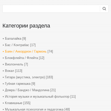
Категории раздела
Балалайка
[9]
Бас / Контрабас
[17]
Баян / Аккордеон / Гармонь
[74]
Блокфлейта / Флейта
[12]
Виолончель
[7]
Вокал
[113]
Гитара (акустика, электро)
[183]
Губная гармошка
[9]
Домра / Банджо / Мандолина
[21]
История музыки и музыкальный фольклор
[11]
Клавишные
[155]
Музыкальная психология и педагогика
[48]