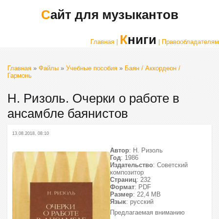
Сайт для музыкантов
Книги
Главная |
| Правообладателям
Главная
»
Файлы
»
Учебные пособия
»
Баян / Аккордеон /
Гармонь
Н. Ризоль. Очерки о работе в
ансамбле баянистов
13.08.2018, 08:10
Автор
: Н. Ризоль
Год
: 1986
Издательство
: Советский
композитор
Страниц
: 232
Формат
: PDF
Размер
: 22,4 МВ
Язык
: русский
Предлагаемая вниманию