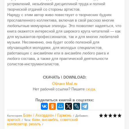
устремлений, незыблемой дисциплиной труда и полной
творческой отдачей со стороны артистов.
Наряду с этим автор живо повествует о творческих буднях
прославленного коллектива, включая в свой рассказ многие
любопытные мемуарные эпизоды. Это позволяет надеяться, что
книга окажется интересной для широкого круга читателей — как
для музыкантов-профессионалов, так и для многих любителей
музыки. Несомненно, она будет особо полезной для
обучающейся молодежи, для молодых специалистов,
работающих с ансамблем или в ансамбле любого ранга и
любого состава, а также для практической деятельности
солистов-инструменталистов.
СКАЧАТЬ \ DOWNLOAD:
Облако Mail.ru
Нет рабочей ссылки? Пишите
сюда
.
Поделиться книгой в соцсетях:
Баян / Аккордеон / Гармонь
Категория
:
Добавил
:
aperock
баян
ансамбль
советский
Теги
:
,
,
композитор
ризаль
,