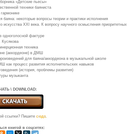
сборника «Детские пьесы»
ественной техники баяниста
 гармонике
я баяна: некоторые вопросы теории и практики исполнения
го искусства ХХI века. К вопросу научного осмысления приоритетных
в одноголосной фактуре
. Кусякова
-инерционная техника
яне (аккордеоне) в ДМШ
произведений для баяна/аккордеона в музыкальной школе
МШ как процесс развития исполнительских навыков
товедения (история, проблемы развития)
туры музыканта
ЧАТЬ \ DOWNLOAD:
чей ссылки? Пишите
сюда
.
ься книгой в соцсетях: