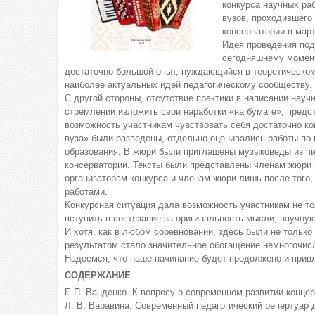
конкурса научных ра
вузов, проходившего 
консерватории в март
Идея проведения подо
сегодняшнему момент
достаточно большой опыт, нуждающийся в теоретическом
наиболее актуальных идей педагогическому сообществу.
С другой стороны, отсутствие практики в написании нау
стремлении изложить свои наработки «на бумаге», пред
возможность участникам чувствовать себя достаточно к
вуза» были разведены, отдельно оценивались работы по 
образования. В жюри были приглашены музыковеды из чи
консерватории. Тексты были представлены членам жюри б
организаторам конкурса и членам жюри лишь после того
работами.
Конкурсная ситуация дала возможность участникам не то
вступить в состязание за оригинальность мысли, научну
И хотя, как в любом соревновании, здесь были не только
результатом стало значительное обогащение немногочисл
Надеемся, что наше начинание будет продолжено и прив
СОДЕРЖАНИЕ
:
Г. П. Ванденко. К вопросу о современном развитии конце
Л. В. Варавина. Современный педагогический репертуар 