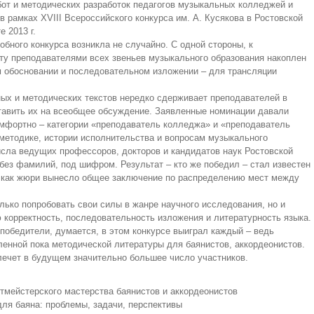
бот и методических разработок педагогов музыкальных колледжей и
в рамках XVIII Всероссийского конкурса им. А. Кусякова в Ростовской
е 2013 г.
бного конкурса возникла не случайно. С одной стороны, к
у преподавателями всех звеньев музыкального образования накоплен
 обосновании и последовательном изложении – для трансляции
чных и методических текстов нередко сдерживает преподавателей в
ставить их на всеобщее обсуждение. Заявленные номинации давали
омфортно – категории «преподаватель колледжа» и «преподаватель
методике, истории исполнительства и вопросам музыкального
сла ведущих профессоров, докторов и кандидатов наук Ростовской
ез фамилий, под шифром. Результат – кто же победил – стал известен
, как жюри вынесло общее заключение по распределению мест между
лько попробовать свои силы в жанре научного исследования, но и
ю корректность, последовательность изложения и литературность языка.
 победители, думается, в этом конкурсе выиграл каждый – ведь
енной пока методической литературы для баянистов, аккордеонистов.
лечет в будущем значительно большее число участников.
ртмейстерского мастерства баянистов и аккордеонистов
для баяна: проблемы, задачи, перспективы