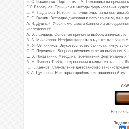
Е. С. Василенко. Черты стиля А. Тимошенко на примере 
Г. Г. Верозубов. Принципы и методы формирования худож
Е. М. Газданова. История исполнительства на осетинской
С. С. Галкин. Эстрадно-джазовая и популярная музыка дл
А. И. Душный. Украинские школы баянного и аккордеонно
исследований
А. В. Жильцов. Основные принципы выбора аппликатуры 
А. А. Михайлова. Неофольклоризм в музыке для баяна А
М. Я. Овчинников. Звукотворчество баяниста: импульсно
С. С. Переяслов. Вопросы обучения игре на выборном ба
Е. В. Показанник. Методика переложения фортепианных 
А. М. Фирсов. Работа над пьесами в младших классах Д
Ю. Г. Ханжов. Становление дагестанского этноинструмен
З. А. Цуканова. Некоторые проблемы интонационной куль
СКА
Нет рабо
Поделит