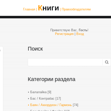
Книги
Главная |
| Правообладателям
Приветствую Вас
,
Гость
!
Регистрация
|
Вход
Поиск
6
Категории раздела
Балалайка
[9]
Бас / Контрабас
[17]
Баян / Аккордеон / Гармонь
[74]