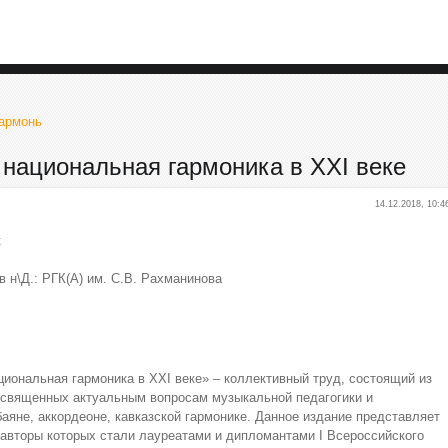
Гармонь
, национальная гармоника в XXI веке
14.12.2018, 10:4
к
ов н\Д.: РГК(А) им. С.В. Рахманинова
циональная гармоника в XXI веке» – коллективный труд, состоящий из
освященных актуальным вопросам музыкальной педагогики и
аяне, аккордеоне, кавказской гармонике. Данное издание представляет
, авторы которых стали лауреатами и дипломантами I Всероссийского