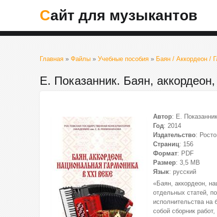
Сайт для музыкантов
Главная
»
Файлы
»
Учебные пособия
»
Баян / Аккордеон / 
Е. Показанник. Баян, аккордеон
Автор
: Е. Показанни
Год
: 2014
Издательство
: Рост
Страниц
: 156
Формат
: PDF
Размер
: 3,5 МВ
Язык
: русский
«Баян, аккордеон, на
отдельных статей, п
исполнительства на б
собой сборник работ