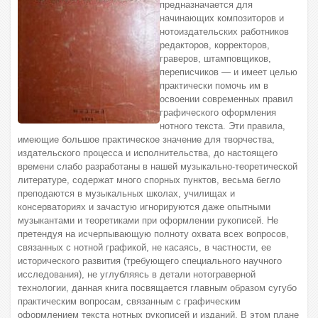
предназначается для
начинающих композиторов и
нотоиздательских работников
редакторов, корректоров,
граверов, штамповщиков,
переписчиков — и имеет целью
практически помочь им в
освоении современных правил
графического оформления
нотного текста. Эти правила,
имеющие большое практическое значение для творчества,
издательского процесса и исполнительства, до настоящего
времени слабо разработаны в нашей музыкально-теоретической
литературе, содержат много спорных пунктов, весьма бегло
преподаются в музыкальных школах, училищах и
консерваториях и зачастую игнорируются даже опытными
музыкантами и теоретиками при оформлении рукописей. Не
претендуя на исчерпывающую полноту охвата всех вопросов,
связанных с нотной графикой, не касаясь, в частности, ее
исторического развития (требующего специального научного
исследования), не углубляясь в детали нотограверной
технологии, данная книга посвящается главным образом сугубо
практическим вопросам, связанным с графическим
оформлением текста нотных рукописей и изданий. В этом плане