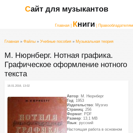
Сайт для музыкантов
Книги
Главная |
| Правообладателям
Главная
»
Файлы
»
Учебные пособия
»
Музыкальная теория
М. Нюрнберг. Нотная графика.
Графическое оформление нотного
текста
16.01.2016, 13:02
Автор
: М. Нюрнберг
Год
: 1953
Издательство
: Музгиз
Страниц
: 256
Формат
: PDF
Размер
: 13,1 МВ
Язык
: русский
Настоящая работа в основном