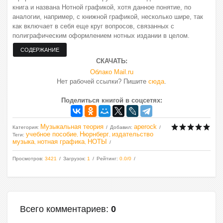
книга и названа Нотной графикой, хотя данное понятие, по
аналогии, например, с книжной графикой, несколько шире, так
как включает в себя еще круг вопросов, связанных с
полиграфическим оформлением нотных издании в целом.
СКАЧАТЬ:
Облако Mail.ru
Нет рабочей ссылки? Пишите
сюда
.
Поделиться книгой в соцсетях:
Музыкальная теория
aperock
Категория
:
Добавил
:
учебное пособие
Нюрнберг
издательство
Теги
:
,
,
музыка
нотная графика
НОТЫ
,
,
Просмотров
:
3421
Загрузок
:
1
Рейтинг
:
0.0
/
0
Всего комментариев
:
0