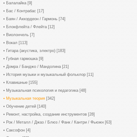
Балалайка
[9]
Бас / Контрабас
[17]
Баян / Аккордеон / Гармонь
[74]
Блокфлейта / Флейта
[12]
Виолончель
[7]
Вокал
[113]
Гитара (акустика, электро)
[183]
Губная гармошка
[9]
Домра / Банджо / Мандолина
[21]
История музыки и музыкальный фольклор
[11]
Клавишные
[155]
Музыкальная психология и педагогика
[48]
Музыкальная теория
[342]
Обучение детей
[140]
Ремонт, настройка, создание инструментов
[28]
Рок / Металл / Джаз / Блюз / Фанк / Кантри / Фьюжн
[63]
Саксофон
[4]