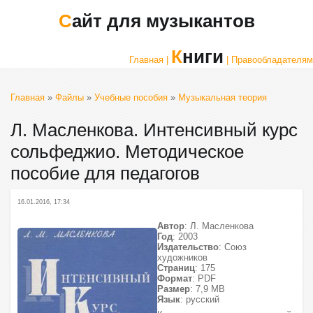
Сайт для музыкантов
Книги
Главная |
| Правообладателям
Главная
»
Файлы
»
Учебные пособия
»
Музыкальная теория
Л. Масленкова. Интенсивный курс
сольфеджио. Методическое
пособие для педагогов
16.01.2016, 17:34
Автор
: Л. Масленкова
Год
: 2003
Издательство
: Союз
художников
Страниц
: 175
Формат
: PDF
Размер
: 7,9 МВ
Язык
: русский