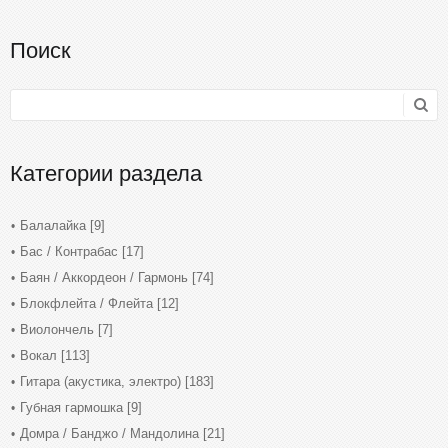
Поиск
Категории раздела
Балалайка
[9]
Бас / Контрабас
[17]
Баян / Аккордеон / Гармонь
[74]
Блокфлейта / Флейта
[12]
Виолончель
[7]
Вокал
[113]
Гитара (акустика, электро)
[183]
Губная гармошка
[9]
Домра / Банджо / Мандолина
[21]