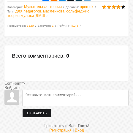
Музыкальная теория
aperock
Категория
:
Добавил
:
для педагогов
масленкова
сольфеджио
Теги
:
,
,
,
теория музыки
ДМШ
,
Просмотров
:
7120
Загрузок
:
1
Рейтинг
:
4.2
/
5
Всего комментариев
:
0
ComForm">
Войдите:
ОТПРАВИТЬ
Приветствую Вас
,
Гость
!
Регистрация
|
Вход