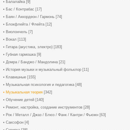
Балалайка
[9]
Бас / Контрабас
[17]
Баян / Аккордеон / Гармонь
[74]
Блокфлейта / Флейта
[12]
Виолончель
[7]
Вокал
[113]
Гитара (акустика, электро)
[183]
Губная гармошка
[9]
Домра / Банджо / Мандолина
[21]
История музыки и музыкальный фольклор
[11]
Клавишные
[155]
Музыкальная психология и педагогика
[48]
Музыкальная теория
[342]
Обучение детей
[140]
Ремонт, настройка, создание инструментов
[28]
Рок / Металл / Джаз / Блюз / Фанк / Кантри / Фьюжн
[63]
Саксофон
[4]
Скрипка
[38]