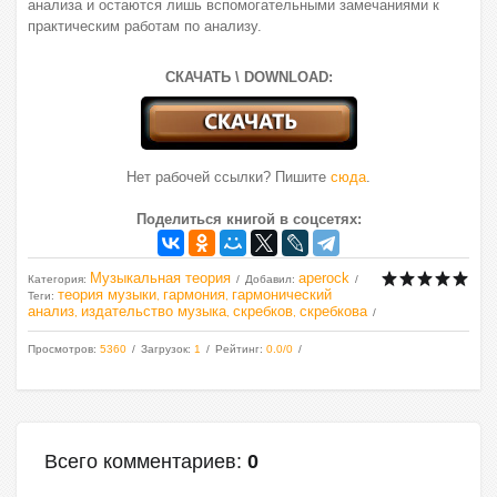
анализа и остаются лишь вспомогательными замечаниями к
практическим работам по анализу.
СКАЧАТЬ \ DOWNLOAD:
Нет рабочей ссылки? Пишите
сюда
.
Поделиться книгой в соцсетях:
Музыкальная теория
aperock
Категория
:
Добавил
:
теория музыки
гармония
гармонический
Теги
:
,
,
анализ
издательство музыка
скребков
скребкова
,
,
,
Просмотров
:
5360
Загрузок
:
1
Рейтинг
:
0.0
/
0
Всего комментариев
:
0