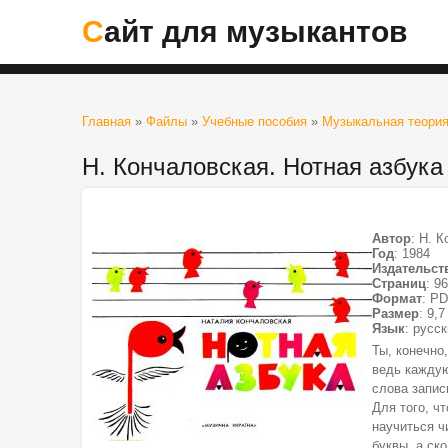
Сайт для музыкантов
Главная
»
Файлы
»
Учебные пособия
»
Музыкальная теори
Н. Кончаловская. Нотная азбука
Автор
: Н. 
Год
: 1984
Издательст
Страниц
: 96
Формат
: P
Размер
: 9,
Язык
: русс
Ты, конечно
ведь каждую
слова запис
Для того, ч
научиться ч
буквы, а ск