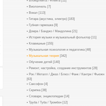
Блокфлейта / Флейта
[12]
Виолончель
[7]
Вокал
[113]
Гитара (акустика, электро)
[183]
Губная гармошка
[9]
Домра / Банджо / Мандолина
[21]
История музыки и музыкальный фольклор
[11]
Клавишные
[155]
Музыкальная психология и педагогика
[48]
Музыкальная теория
[342]
Обучение детей
[140]
Ремонт, настройка, создание инструментов
[28]
Рок / Металл / Джаз / Блюз / Фанк / Кантри / Фьюжн
[63]
Саксофон
[4]
Скрипка
[38]
Словари, энциклопедии
[14]
Труба / Туба / Тромбон
[12]