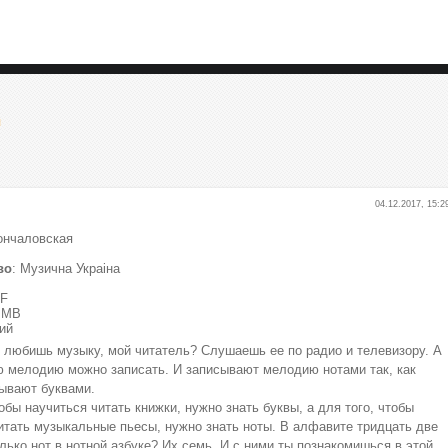
я
04.12.2017, 15:2
Кончаловская
во
: Музична Украiна
DF
7 МВ
кий
, любишь музыку, мой читатель? Слушаешь ее по радио и телевизору. А
 мелодию можно записать. И записывают мелодию нотами так, как
ывают буквами.
тобы научиться читать книжки, нужно знать буквы, а для того, чтобы
итать музыкальные пьесы, нужно знать ноты. В алфавите тридцать две
олько нот в нотной азбуке? Их семь. И с ними ты познакомишься в этой