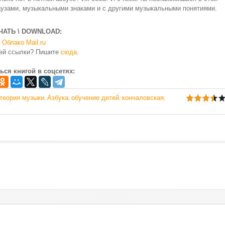
 паузами, музыкальными знаками и с другими музыкальными понятиями.
ЧАТЬ \ DOWNLOAD:
Облако Mail.ru
чей ссылки? Пишите
сюда
.
ься книгой в соцсетях:
теория музыки
Азбука
обучение детей
кончаловская
,
,
,
,