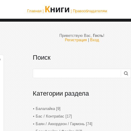
Книги
Главная |
| Правообладателям
Приветствую Вас
,
Гость
!
Регистрация
|
Вход
Поиск
9
Категории раздела
Балалайка
[9]
Бас / Контрабас
[17]
Баян / Аккордеон / Гармонь
[74]