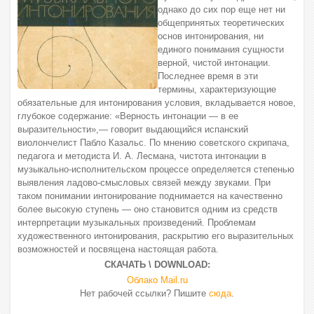
однако до сих пор еще нет ни
общепринятых теоретических
основ интонирования, ни
единого понимания сущности
верной, чистой интонации.
Последнее время в эти
термины, характеризующие
обязательные для интонирования условия, вкладывается новое,
глубокое содержание: «Верность интонации — в ее
выразительности»,— говорит выдающийся испанский
виолончелист Пабло Казальс. По мнению советского скрипача,
педагога и методиста И. А. Лесмана, чистота интонации в
музыкально-исполнительском процессе определяется степенью
выявления ладово-смысловых связей между звуками. При
таком понимании интонирование поднимается на качественно
более высокую ступень — оно становится одним из средств
интерпретации музыкальных произведений. Проблемам
художественного интонирования, раскрытию его выразительных
возможностей и посвящена настоящая работа.
СКАЧАТЬ \ DOWNLOAD:
Облако Mail.ru
Нет рабочей ссылки? Пишите
сюда
.