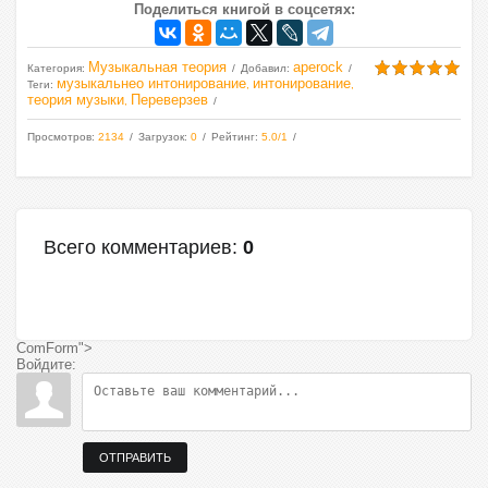
Поделиться книгой в соцсетях:
Музыкальная теория
aperock
Категория
:
Добавил
:
музыкальнео интонирование
интонирование
Теги
:
,
,
теория музыки
Переверзев
,
Просмотров
:
2134
Загрузок
:
0
Рейтинг
:
5.0
/
1
Всего комментариев
:
0
ComForm">
Войдите:
ОТПРАВИТЬ