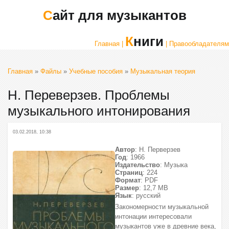
Сайт для музыкантов
Книги
Главная |
| Правообладателям
Главная
»
Файлы
»
Учебные пособия
»
Музыкальная теория
Н. Переверзев. Проблемы
музыкального интонирования
03.02.2018, 10:38
Автор
: Н. Перверзев
Год
: 1966
Издательство
: Музыка
Страниц
: 224
Формат
: PDF
Размер
: 12,7 МВ
Язык
: русский
Закономерности музыкальной
интонации интересовали
музыкантов уже в древние века,