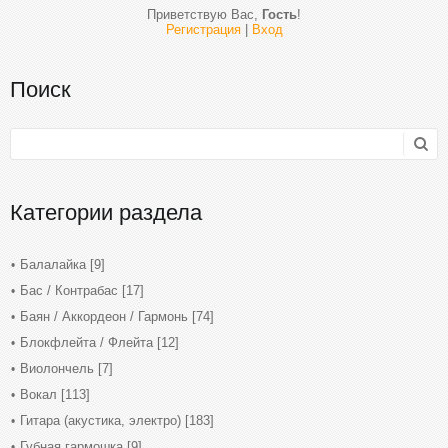
Приветствую Вас
,
Гость
!
Регистрация
|
Вход
Поиск
Категории раздела
Балалайка
[9]
Бас / Контрабас
[17]
Баян / Аккордеон / Гармонь
[74]
Блокфлейта / Флейта
[12]
Виолончель
[7]
Вокал
[113]
Гитара (акустика, электро)
[183]
Губная гармошка
[9]