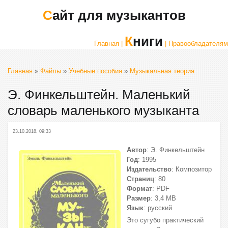
Сайт для музыкантов
Книги
Главная |
| Правообладателям
Главная
»
Файлы
»
Учебные пособия
»
Музыкальная теория
Э. Финкельштейн. Маленький
словарь маленького музыканта
23.10.2018, 09:33
Автор
: Э. Финкельштейн
Год
: 1995
Издательство
: Композитор
Страниц
: 80
Формат
: PDF
Размер
: 3,4 МВ
Язык
: русский
Это сугубо практический