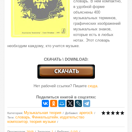
словарь. В нем компактно,
в удобной форме
объяснены 400
музыкальных терминов,
графических изображений
музыкальных знаков,
которые есть в любых
нотах. Этот словарь
необходим каждому, кто учится музыке.
СКАЧАТЬ \ DOWNLOAD:
Нет рабочей ссылки? Пишите
сюда
.
Поделиться книгой в соцсетях:
Музыкальная теория
aperock
Категория
:
Добавил
:
словарь
Финкельштейн
издательство
Теги
:
,
,
композитор
теория музыки
,
Просмотров
:
2649
Загрузок
:
1
Рейтинг
:
0.0
/
0