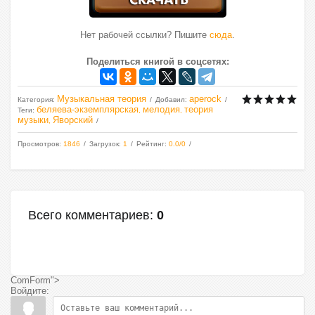
Нет рабочей ссылки? Пишите
сюда
.
Поделиться книгой в соцсетях:
Музыкальная теория
aperock
Категория
:
Добавил
:
беляева-экземплярская
мелодия
теория
Теги
:
,
,
музыки
Яворский
,
Просмотров
:
1846
Загрузок
:
1
Рейтинг
:
0.0
/
0
Всего комментариев
:
0
ComForm">
Войдите: