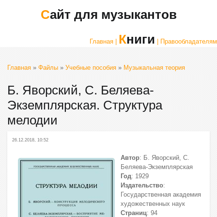
Сайт для музыкантов
Книги
Главная |
| Правообладателям
Главная
»
Файлы
»
Учебные пособия
»
Музыкальная теория
Б. Яворский, С. Беляева-
Экземплярская. Структура
мелодии
26.12.2018, 10:52
Автор
: Б. Яворский, С.
Беляева-Экземплярская
Год
: 1929
Издательство
:
Государственная академия
художественных наук
Страниц
: 94