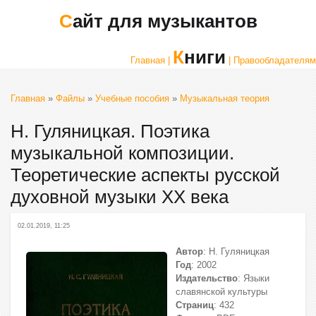
Сайт для музыкантов
Книги
Главная |
| Правообладателям
Главная
»
Файлы
»
Учебные пособия
»
Музыкальная теория
Н. Гуляницкая. Поэтика
музыкальной композиции.
Теоретические аспекты русской
духовной музыки XX века
02.01.2019, 11:25
Автор
: Н. Гуляницкая
Год
: 2002
Издательство
: Языки
славянской культуры
Страниц
: 432