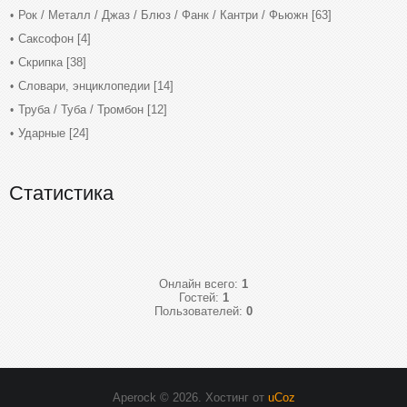
Рок / Металл / Джаз / Блюз / Фанк / Кантри / Фьюжн
[63]
Саксофон
[4]
Скрипка
[38]
Словари, энциклопедии
[14]
Труба / Туба / Тромбон
[12]
Ударные
[24]
Статистика
Онлайн всего:
1
Гостей:
1
Пользователей:
0
Aperock © 2026
.
Хостинг от
uCoz