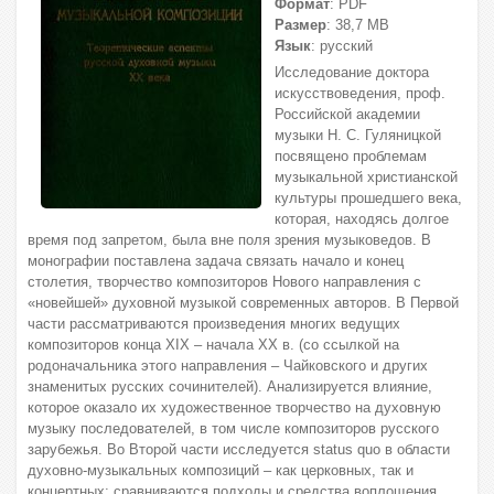
Формат
: PDF
Размер
: 38,7 МВ
Язык
: русский
Исследование доктора
искусствоведения, проф.
Российской академии
музыки Н. С. Гуляницкой
посвящено проблемам
музыкальной христианской
культуры прошедшего века,
которая, находясь долгое
время под запретом, была вне поля зрения музыковедов. В
монографии поставлена задача связать начало и конец
столетия, творчество композиторов Нового направления с
«новейшей» духовной музыкой современных авторов. В Первой
части рассматриваются произведения многих ведущих
композиторов конца XIX – начала XX в. (со ссылкой на
родоначальника этого направления – Чайковского и других
знаменитых русских сочинителей). Анализируется влияние,
которое оказало их художественное творчество на духовную
музыку последователей, в том числе композиторов русского
зарубежья. Во Второй части исследуется status quo в области
духовно-музыкальных композиций – как церковных, так и
концертных; сравниваются подходы и средства воплощения,