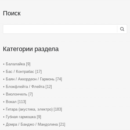
Поиск
Категории раздела
Балалайка
[9]
Бас / Контрабас
[17]
Баян / Аккордеон / Гармонь
[74]
Блокфлейта / Флейта
[12]
Виолончель
[7]
Вокал
[113]
Гитара (акустика, электро)
[183]
Губная гармошка
[9]
Домра / Банджо / Мандолина
[21]