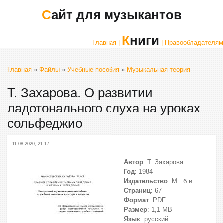
Сайт для музыкантов
Книги
Главная |
| Правообладателям
Главная
»
Файлы
»
Учебные пособия
»
Музыкальная теория
Т. Захарова. О развитии
ладотонального слуха на уроках
сольфеджио
11.08.2020, 21:17
Автор
: Т. Захарова
Год
: 1984
Издательство
: М.: б.и.
Страниц
: 67
Формат
: PDF
Размер
: 1,1 МВ
Язык
: русский