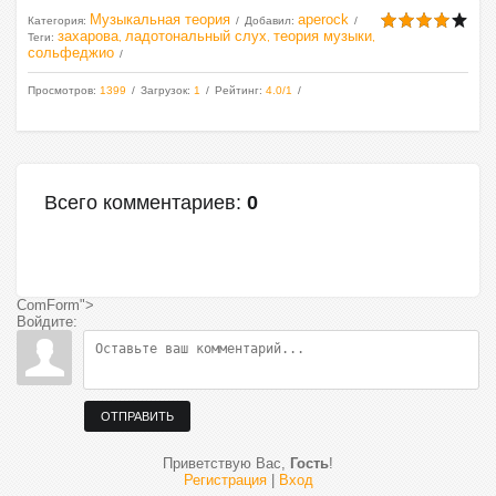
Музыкальная теория
aperock
Категория
:
Добавил
:
захарова
ладотональный слух
теория музыки
Теги
:
,
,
,
сольфеджио
Просмотров
:
1399
Загрузок
:
1
Рейтинг
:
4.0
/
1
Всего комментариев
:
0
ComForm">
Войдите:
ОТПРАВИТЬ
Приветствую Вас
,
Гость
!
Регистрация
|
Вход