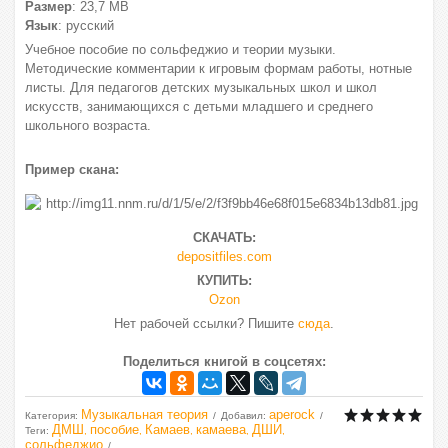
Размер
: 23,7 МВ
Язык
: русский
Учебное пособие по сольфеджио и теории музыки.
Методические комментарии к игровым формам работы, нотные
листы. Для педагогов детских музыкальных школ и школ
искусств, занимающихся с детьми младшего и среднего
школьного возраста.
Пример скана:
СКАЧАТЬ:
depositfiles.com
КУПИТЬ:
Ozon
Нет рабочей ссылки? Пишите
сюда
.
Поделиться книгой в соцсетях:
Музыкальная теория
aperock
Категория
:
Добавил
:
ДМШ
пособие
Камаев
камаева
ДШИ
Теги
:
,
,
,
,
,
сольфеджио