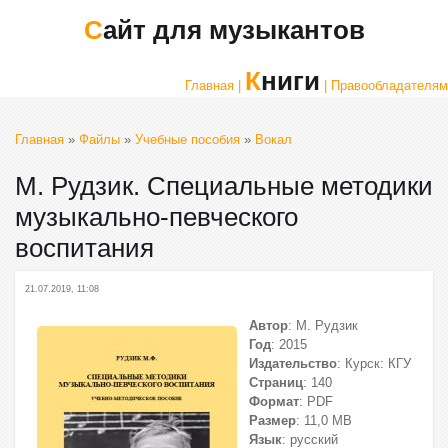
Сайт для музыкантов
Книги
Главная |
| Правообладателям
Главная
»
Файлы
»
Учебные пособия
»
Вокал
М. Рудзик. Специальные методики
музыкально-певческого
воспитания
21.07.2019, 11:08
Автор
: М. Рудзик
Год
: 2015
Издательство
: Курск: КГУ
Страниц
: 140
Формат
: PDF
Размер
: 11,0 МВ
Язык
: русский