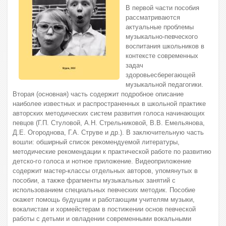
В первой части пособия
рассматриваются
актуальные проблемы
музыкально-певческого
воспитания школьников в
контексте современных
задач
здоровьесберегающей
музыкальной педагогики.
Вторая (основная) часть содержит подробное описание
наиболее известных и распространенных в школьной практике
авторских методических систем развития голоса начинающих
певцов (Г.П. Стуловой, А.Н. Стрельниковой, В.В. Емельянова,
Д.Е. Огороднова, Г.А. Струве и др.). В заключительную часть
вошли: обширный список рекомендуемой литературы,
методические рекомендации к практической работе по развитию
детско-го голоса и нотное приложение. Видеоприложение
содержит мастер-классы отдельных авторов, упомянутых в
пособии, а также фрагменты музыкальных занятий с
использованием специальных певческих методик. Пособие
окажет помощь будущим и работающим учителям музыки,
вокалистам и хормейстерам в постижении основ певческой
работы с детьми и овладении современными вокальными