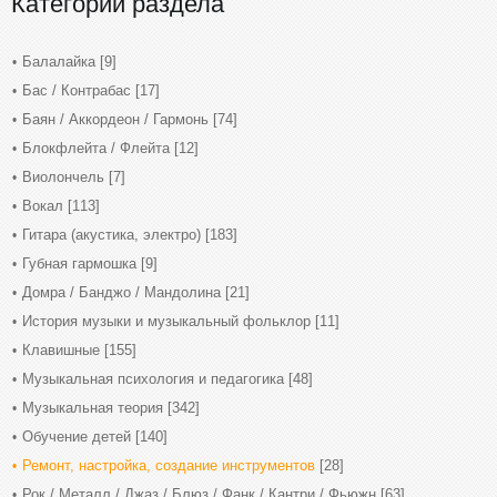
Категории раздела
Балалайка
[9]
Бас / Контрабас
[17]
Баян / Аккордеон / Гармонь
[74]
Блокфлейта / Флейта
[12]
Виолончель
[7]
Вокал
[113]
Гитара (акустика, электро)
[183]
Губная гармошка
[9]
Домра / Банджо / Мандолина
[21]
История музыки и музыкальный фольклор
[11]
Клавишные
[155]
Музыкальная психология и педагогика
[48]
Музыкальная теория
[342]
Обучение детей
[140]
Ремонт, настройка, создание инструментов
[28]
Рок / Металл / Джаз / Блюз / Фанк / Кантри / Фьюжн
[63]