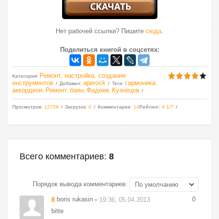
Нет рабочей ссылки? Пишите
сюда
.
Поделиться книгой в соцсетях:
Ремонт, настройка, создание
Категория
:
инструментов
aperock
гармоника
Добавил
:
Теги
:
,
аккордеон
Ремонт
баян
Фадеев
Кузнецов
,
,
,
,
Просмотров
:
12759
Загрузок
:
0
Комментарии
:
14
Рейтинг
:
4.1
/
7
Всего комментариев
:
8
Порядок вывода комментариев:
boris rukasin
0
8
• 19:36, 05.04.2013
bitte