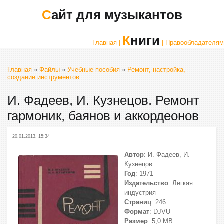
Сайт для музыкантов
Книги
Главная |
| Правообладателям
Главная
»
Файлы
»
Учебные пособия
»
Ремонт, настройка,
создание инструментов
И. Фадеев, И. Кузнецов. Ремонт
гармоник, баянов и аккордеонов
20.01.2013, 15:34
Автор
: И. Фадеев, И.
Кузнецов
Год
: 1971
Издательство
: Легкая
индустрия
Страниц
: 246
Формат
: DJVU
Размер
: 5,0 МВ