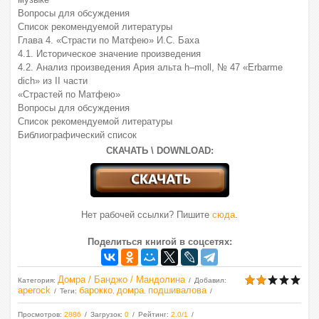
Вопросы для обсуждения
Список рекомендуемой литературы
Глава 4. «Страсти по Матфею» И.С. Баха
4.1. Историческое значение произведения
4.2. Анализ произведения Ария альта h–moll, № 47 «Erbarme
dich» из II части
«Страстей по Матфею»
Вопросы для обсуждения
Список рекомендуемой литературы
Библиографический список
СКАЧАТЬ \ DOWNLOAD:
Нет рабочей ссылки? Пишите
сюда
.
Поделиться книгой в соцсетях:
Домра / Банджо / Мандолина
Категория
:
Добавил
:
aperock
барокко
домра
подшивалова
Теги
:
,
,
Просмотров
:
2886
Загрузок
:
0
Рейтинг
:
2.0
/
1