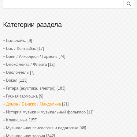
Категории раздела
Балалайка
[9]
Бас / Контрабас
[17]
Баян / Аккордеон / Гармонь
[74]
Блокфлейта / Флейта
[12]
Виолончель
[7]
Вокал
[113]
Гитара (акустика, электро)
[183]
Губная гармошка
[9]
Домра / Банджо / Мандолина
[21]
История музыки и музыкальный фольклор
[11]
Клавишные
[155]
Музыкальная психология и педагогика
[48]
Музыкальная теория
[342]