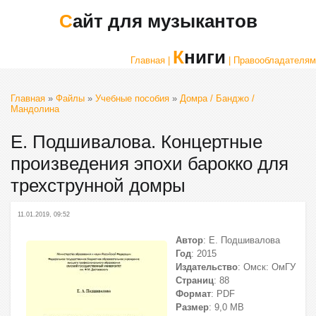
Сайт для музыкантов
Книги
Главная |
| Правообладателям
Главная
»
Файлы
»
Учебные пособия
»
Домра / Банджо /
Мандолина
Е. Подшивалова. Концертные
произведения эпохи барокко для
трехструнной домры
11.01.2019, 09:52
Автор
: Е. Подшивалова
Год
: 2015
Издательство
: Омск: ОмГУ
Страниц
: 88
Формат
: PDF
Размер
: 9,0 МВ