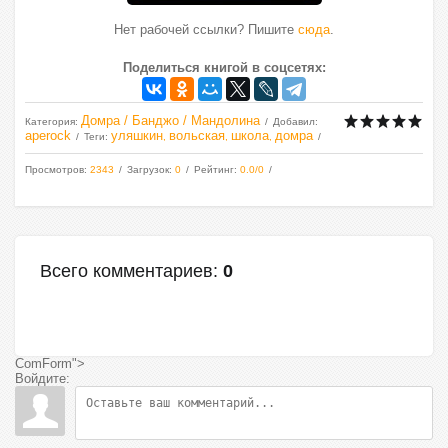
Нет рабочей ссылки? Пишите
сюда
.
Поделиться книгой в соцсетях:
Домра / Банджо / Мандолина
Категория
:
Добавил
:
aperock
уляшкин
вольская
школа
домра
Теги
:
,
,
,
Просмотров
:
2343
Загрузок
:
0
Рейтинг
:
0.0
/
0
Всего комментариев
:
0
ComForm">
Войдите: