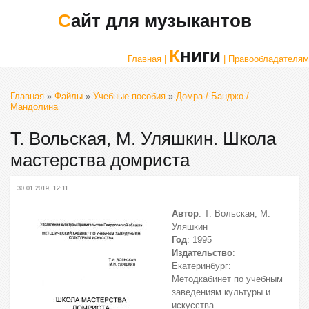
Сайт для музыкантов
Книги
Главная |
| Правообладателям
Главная
»
Файлы
»
Учебные пособия
»
Домра / Банджо /
Мандолина
Т. Вольская, М. Уляшкин. Школа
мастерства домриста
30.01.2019, 12:11
Автор
: Т. Вольская, М.
Уляшкин
Год
: 1995
Издательство
:
Екатеринбург:
Методкабинет по учебным
заведениям культуры и
искусства