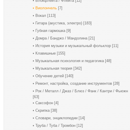
Блокфлейта / Флейта
[12]
Виолончель
[7]
Вокал
[113]
Гитара (акустика, электро)
[183]
Губная гармошка
[9]
Домра / Банджо / Мандолина
[21]
История музыки и музыкальный фольклор
[11]
Клавишные
[155]
Музыкальная психология и педагогика
[48]
Музыкальная теория
[342]
Обучение детей
[140]
Ремонт, настройка, создание инструментов
[28]
Рок / Металл / Джаз / Блюз / Фанк / Кантри / Фьюжн
[63]
Саксофон
[4]
Скрипка
[38]
Словари, энциклопедии
[14]
Труба / Туба / Тромбон
[12]