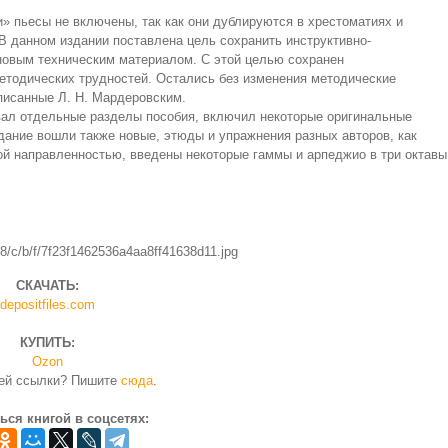
и» пьесы не включены, так как они дублируются в хрестоматиях и
В данном издании поставлена цель сохранить инструктивно-
 новым техническим материалом. С этой целью сохранен
етодических трудностей. Остались без изменения методические
писанные Л. Н. Мардеровским.
вал отдельные разделы пособия, включил некоторые оригинальные
здание вошли также новые, этюды и упражнения разных авторов, как
ой направленностью, введены некоторые гаммы и арпеджио в три октавы
СКАЧАТЬ:
depositfiles.com
КУПИТЬ:
Ozon
чей ссылки? Пишите
сюда
.
ься книгой в соцсетях: