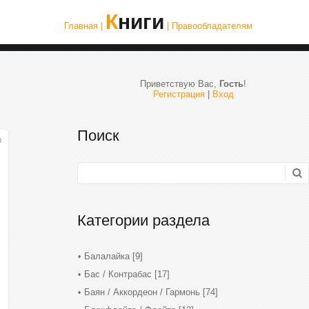
Книги
Главная |
| Правообладателям
Приветствую Вас
,
Гость
!
Регистрация
|
Вход
Поиск
0
Категории раздела
Балалайка
[9]
Бас / Контрабас
[17]
Баян / Аккордеон / Гармонь
[74]