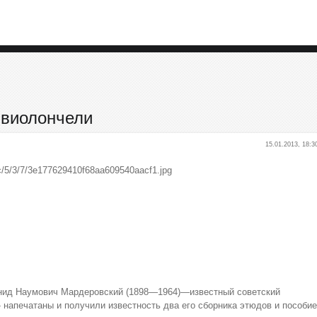
 виолончели
15.01.2013, 18:3
онид Наумович Мардеровский (1898—1964)—известный советский
 напечатаны и получили известность два его сборника этюдов и пособие