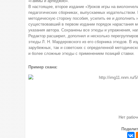
«Гаммы и арпеджио».
В настоящее, второе издание «Уроков игры на виолончел
педагогических сборниках, выпускаемых издательством. 
методическую сторону пособия, усилить ее и дополнить
существовавший в первом издании порядок нарастания м
указания автора. Сохранены все этюды и упражнения, на
Редактор расширил, дополнил и несколько перегруппиро
этюды Л. Н. Мардеровского из его сборника этюдов. В и
зарубежных, так и советских с определенной методическ
и более сложные этюды с применением позиций ставки.
Пример скана:
Нет рабо
Поделит