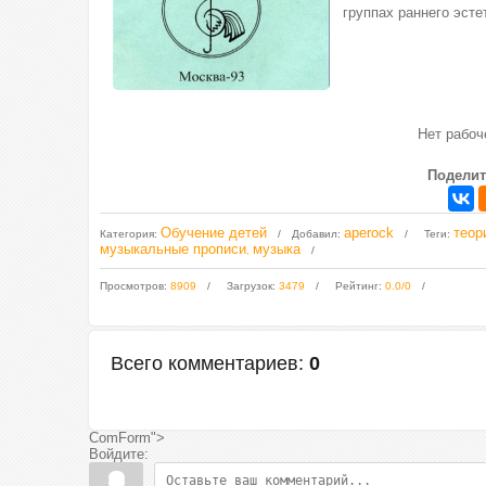
группах раннего эсте
Нет рабо
Поделит
Обучение детей
aperock
теор
Категория
:
Добавил
:
Теги
:
музыкальные прописи
музыка
,
Просмотров
:
8909
Загрузок
:
3479
Рейтинг
:
0.0
/
0
Всего комментариев
:
0
ComForm">
Войдите: