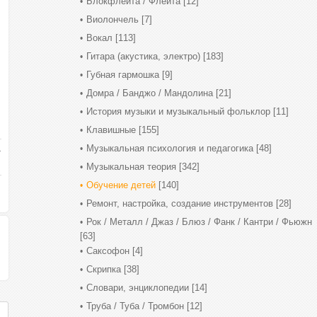
Блокфлейта / Флейта
[12]
Виолончель
[7]
Вокал
[113]
Гитара (акустика, электро)
[183]
Губная гармошка
[9]
Домра / Банджо / Мандолина
[21]
История музыки и музыкальный фольклор
[11]
Клавишные
[155]
Музыкальная психология и педагогика
[48]
Музыкальная теория
[342]
Обучение детей
[140]
Ремонт, настройка, создание инструментов
[28]
Рок / Металл / Джаз / Блюз / Фанк / Кантри / Фьюжн
[63]
Саксофон
[4]
Скрипка
[38]
Словари, энциклопедии
[14]
Труба / Туба / Тромбон
[12]