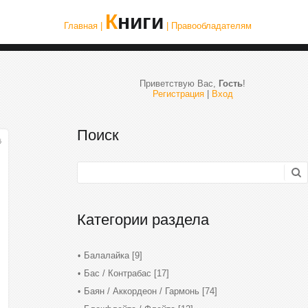
Книги
Главная |
| Правообладателям
Приветствую Вас
,
Гость
!
Регистрация
|
Вход
Поиск
5
Категории раздела
Балалайка
[9]
Бас / Контрабас
[17]
Баян / Аккордеон / Гармонь
[74]