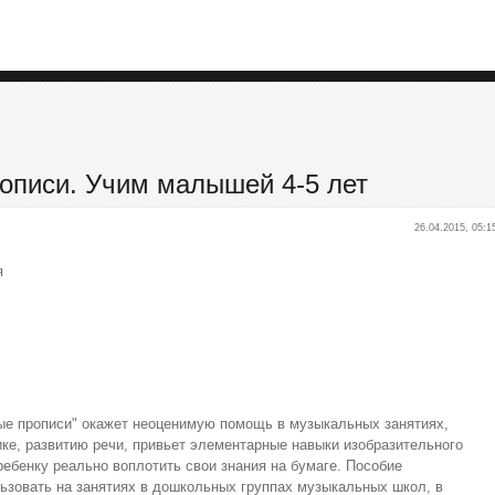
описи. Учим малышей 4-5 лет
26.04.2015, 05:1
я
е прописи" окажет неоценимую помощь в музыкальных занятиях,
ике, развитию речи, привьет элементарные навыки изобразительного
ребенку реально воплотить свои знания на бумаге. Пособие
ьзовать на занятиях в дошкольных группах музыкальных школ, в