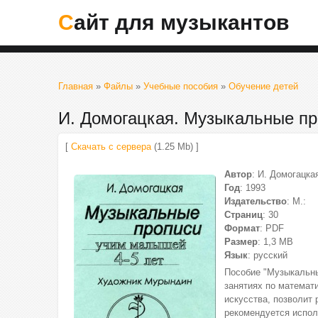
Сайт для музыкантов
Главная
»
Файлы
»
Учебные пособия
»
Обучение детей
И. Домогацкая. Музыкальные пр
[
Скачать с сервера
(1.25 Mb) ]
Автор
: И. Домогацка
Год
: 1993
Издательство
: М.:
Страниц
: 30
Формат
: PDF
Размер
: 1,3 МВ
Язык
: русский
Пособие "Музыкальны
занятиях по математ
искусства, позволит 
рекомендуется испол