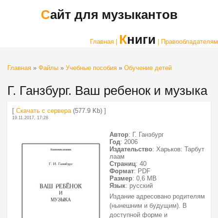
Сайт для музыкантов
Книги
Главная |
| Правообладателям
Главная
»
Файлы
»
Учебные пособия
»
Обучение детей
Г. Ганзбург. Ваш ребенок и музыка
[
Скачать с сервера
(577.9 Kb) ]
19.11.2017, 17:28
Автор
: Г. Ганзбург
Год
: 2006
Издательство
: Харьков: Тарбут
лаам
Страниц
: 40
Формат
: PDF
Размер
: 0,6 МВ
Язык
: русский
Издание адресовано родителям
(нынешним и будущим). В
доступной форме и