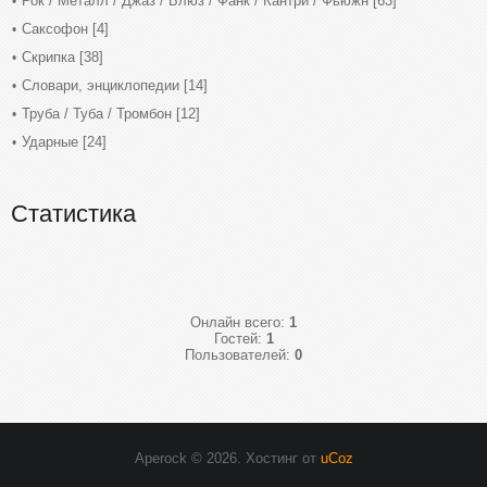
Рок / Металл / Джаз / Блюз / Фанк / Кантри / Фьюжн
[63]
Саксофон
[4]
Скрипка
[38]
Словари, энциклопедии
[14]
Труба / Туба / Тромбон
[12]
Ударные
[24]
Статистика
Онлайн всего:
1
Гостей:
1
Пользователей:
0
Aperock © 2026
.
Хостинг от
uCoz