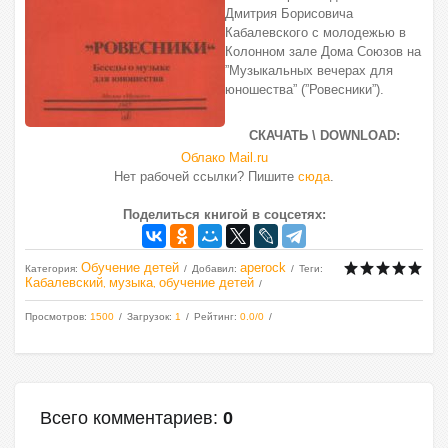
Дмитрия Борисовича
Кабалевского с молодежью в
Колонном зале Дома Союзов на
”Музыкальных вечерах для
юношества” (”Ровесники”).
СКАЧАТЬ \ DOWNLOAD:
Облако Mail.ru
Нет рабочей ссылки? Пишите
сюда
.
Поделиться книгой в соцсетях:
Обучение детей
aperock
Категория
:
Добавил
:
Теги
:
Кабалевский
музыка
обучение детей
,
,
Просмотров
:
1500
Загрузок
:
1
Рейтинг
:
0.0
/
0
Всего комментариев
:
0