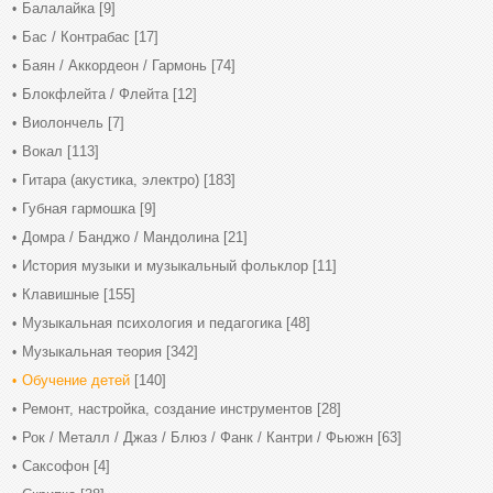
Балалайка
[9]
Бас / Контрабас
[17]
Баян / Аккордеон / Гармонь
[74]
Блокфлейта / Флейта
[12]
Виолончель
[7]
Вокал
[113]
Гитара (акустика, электро)
[183]
Губная гармошка
[9]
Домра / Банджо / Мандолина
[21]
История музыки и музыкальный фольклор
[11]
Клавишные
[155]
Музыкальная психология и педагогика
[48]
Музыкальная теория
[342]
Обучение детей
[140]
Ремонт, настройка, создание инструментов
[28]
Рок / Металл / Джаз / Блюз / Фанк / Кантри / Фьюжн
[63]
Саксофон
[4]