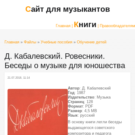
Сайт для музыкантов
Книги
Главная |
| Правообладателям
Главная
»
Файлы
»
Учебные пособия
»
Обучение детей
Д. Кабалевский. Ровесники.
Беседы о музыке для юношества
21.07.2018, 11:14
Автор
: Д. Кабалевский
Год
: 1987
Издательство
: Музыка
Страниц
: 128
Формат
: PDF
Размер
: 4,5 МВ
Язык
: русский
В основу книги легли беседы
выдающегося советского
композитора и педагога