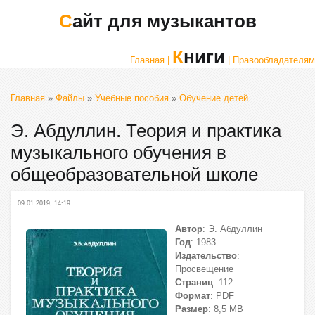
Сайт для музыкантов
Книги
Главная |
| Правообладателям
Главная
»
Файлы
»
Учебные пособия
»
Обучение детей
Э. Абдуллин. Теория и практика
музыкального обучения в
общеобразовательной школе
09.01.2019, 14:19
Автор
: Э. Абдуллин
Год
: 1983
Издательство
:
Просвещение
Страниц
: 112
Формат
: PDF
Размер
: 8,5 МВ