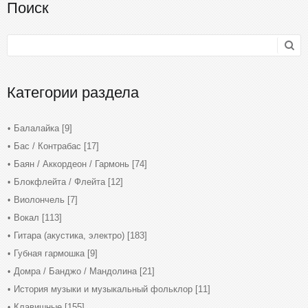
Поиск
Категории раздела
Балалайка
[9]
Бас / Контрабас
[17]
Баян / Аккордеон / Гармонь
[74]
Блокфлейта / Флейта
[12]
Виолончель
[7]
Вокал
[113]
Гитара (акустика, электро)
[183]
Губная гармошка
[9]
Домра / Банджо / Мандолина
[21]
История музыки и музыкальный фольклор
[11]
Клавишные
[155]