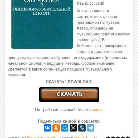
Язык
: русский
Книга написана в
соответствии с новой
программой по музыке.
Автор, опираясь на
музыкально-педагогическую
концепцию Д.Б.
Кабалевского, раскрывает
задачи и дидактические
принципы музыкального обучения, его содержание (в пределах
начальной школы) и ведущие методы. Особое внимание
уделяется в книге организации процесса музыкального
обучения.
СКАЧАТЬ \ DOWNLOAD:
Нет рабочей ссылки? Пишите
сюда
.
Поделиться книгой в соцсетях:
Обучение детей
aperock
Категория
:
Добавил
:
Теги
: