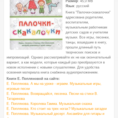
Размер
: 45,0 МВ
Язык
: русский
Книга "Палочки-скакалочки"
адресована родителям,
воспитателям,
музыкальным работникам
детских садов и учителям
музыки. Все игры, песенки,
танцы, вошедшие в книгу,
прошли длинный путь
творческих поисков и
импровизаций. Однако рассматривайте их не как окончательный
вариант, а как модели, которые каждый раз преобразуются в
новом исполнении с новыми слушателями. Для удобства
освоения материала книга снабжена аудиоприложением.
Книги Е. Попляновой на сайте:
Е. Поплянова. А мы на уроке - играем. Музыкальные игры,
игровые песни
Е. Поплянова. Возвращайся, песенка. Песни на стихи В.
Татаринова
Е. Поплянова. Королева Гамма. Музыкальная сказка
Е. Поплянова. Кто стоит на трех ногах? Музыкальные загадки
Е. Поплянова. Музыкальный десерт. Ансамбли для гитары и