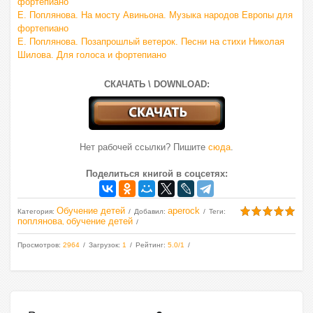
фортепиано
Е. Поплянова. На мосту Авиньона. Музыка народов Европы для
фортепиано
Е. Поплянова. Позапрошлый ветерок. Песни на стихи Николая
Шилова. Для голоса и фортепиано
СКАЧАТЬ \ DOWNLOAD:
Нет рабочей ссылки? Пишите
сюда
.
Поделиться книгой в соцсетях:
Обучение детей
aperock
Категория
:
Добавил
:
Теги
:
поплянова
обучение детей
,
Просмотров
:
2964
Загрузок
:
1
Рейтинг
:
5.0
/
1