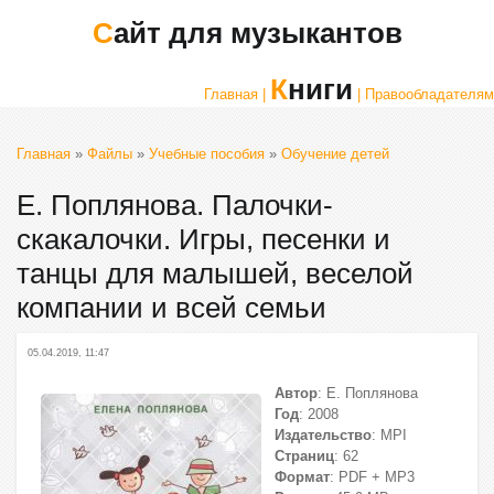
Сайт для музыкантов
Книги
Главная |
| Правообладателям
Главная
»
Файлы
»
Учебные пособия
»
Обучение детей
Е. Поплянова. Палочки-
скакалочки. Игры, песенки и
танцы для малышей, веселой
компании и всей семьи
05.04.2019, 11:47
Автор
: Е. Поплянова
Год
: 2008
Издательство
: MPI
Страниц
: 62
Формат
: PDF + MP3