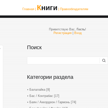
Книги
Главная |
| Правообладателям
Приветствую Вас
,
Гость
!
Регистрация
|
Вход
Поиск
7
Категории раздела
Балалайка
[9]
Бас / Контрабас
[17]
Баян / Аккордеон / Гармонь
[74]