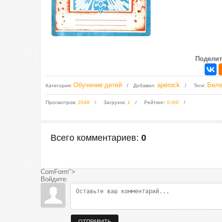
Поделит
Обучение детей
aperock
Беле
Категория
:
Добавил
:
Теги
:
Просмотров
:
2048
Загрузок
:
1
Рейтинг
:
0.0
/
0
Всего комментариев
:
0
ComForm">
Войдите:
ОТПРАВИТЬ