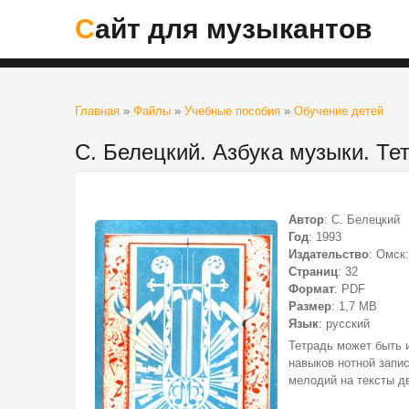
Сайт для музыкантов
Главная
»
Файлы
»
Учебные пособия
»
Обучение детей
С. Белецкий. Азбука музыки. Т
Автор
: С. Белецкий
Год
: 1993
Издательство
: Омс
Страниц
: 32
Формат
: PDF
Размер
: 1,7 МВ
Язык
: русский
Тетрадь может быть 
навыков нотной запи
мелодий на тексты д