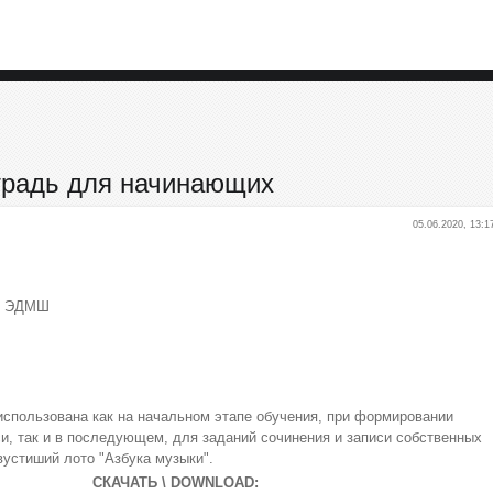
етрадь для начинающих
05.06.2020, 13:1
к: ЭДМШ
использована как на начальном этапе обучения, при формировании
си, так и в последующем, для заданий сочинения и записи собственных
вустиший лото "Азбука музыки".
СКАЧАТЬ \ DOWNLOAD: