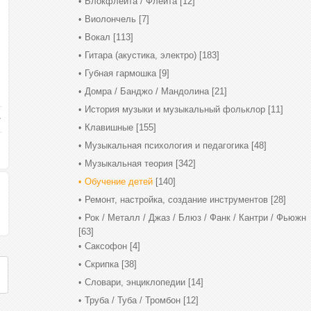
Блокфлейта / Флейта
[12]
Виолончель
[7]
Вокал
[113]
Гитара (акустика, электро)
[183]
Губная гармошка
[9]
Домра / Банджо / Мандолина
[21]
История музыки и музыкальный фольклор
[11]
Клавишные
[155]
Музыкальная психология и педагогика
[48]
Музыкальная теория
[342]
Обучение детей
[140]
Ремонт, настройка, создание инструментов
[28]
Рок / Металл / Джаз / Блюз / Фанк / Кантри / Фьюжн
[63]
Саксофон
[4]
Скрипка
[38]
Словари, энциклопедии
[14]
Труба / Туба / Тромбон
[12]