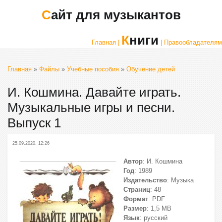
Сайт для музыкантов
Книги
Главная |
| Правообладателям
Главная
»
Файлы
»
Учебные пособия
»
Обучение детей
И. Кошмина. Давайте играть.
Музыкальные игры и песни.
Выпуск 1
25.09.2020, 12:26
Автор
: И. Кошмина
Год
: 1989
Издательство
: Музыка
Страниц
: 48
Формат
: PDF
Размер
: 1,5 МВ
Язык
: русский