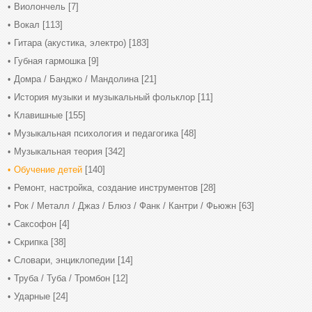
Виолончель
[7]
Вокал
[113]
Гитара (акустика, электро)
[183]
Губная гармошка
[9]
Домра / Банджо / Мандолина
[21]
История музыки и музыкальный фольклор
[11]
Клавишные
[155]
Музыкальная психология и педагогика
[48]
Музыкальная теория
[342]
Обучение детей
[140]
Ремонт, настройка, создание инструментов
[28]
Рок / Металл / Джаз / Блюз / Фанк / Кантри / Фьюжн
[63]
Саксофон
[4]
Скрипка
[38]
Словари, энциклопедии
[14]
Труба / Туба / Тромбон
[12]
Ударные
[24]