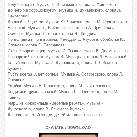
Голубой вагон. Музыка В. Шаинского, слова Э. Успенского
До чего же хорошо кругом! Музыка И. Дунаевского, слова Л.
Некрасовой
Волшебный цветок. Музыка Ю. Чичкова, слова М. Пляцковского
Наш край. Музыка Д. Кабалевского, слова А. Пришельца
Орлёнок. Музыка В. Белого, слова Я. Шведова
По долинам и по взгорьям. Мелодия С. Атурова, обработка Ю.
Слонова, слова С. Парфёнова
Старый барабанщик. Музыка С. Томина, слова Е. Долматовского
Пионерский костёр. Музыка В. Мурадели, слова Л. Некрасовой
Колыбельная. Музыка И. Дунаевского, слова В. Лебедева-
Кумача
Пусть всегда будет солнце! Музыка А. Островского, слова Л.
Ошанина
Улыбка. Музыка В. Шаинского, слова М. Пляцковского
Когда мои друзья со мной. Музыка В. Шаинского, слова М.
Танича
Марш из кинофильма «Весёлые ребята». Музыка И.
Дунаевского, слова В. Лебедева-Кумача
Лесная школа. Игра для детей младшего возраста
СКАЧАТЬ \ DOWNLOAD: