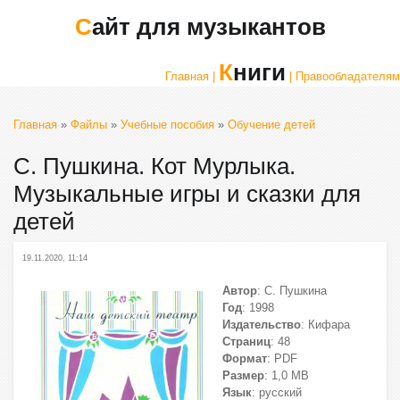
Сайт для музыкантов
Книги
Главная |
| Правообладателям
Главная
»
Файлы
»
Учебные пособия
»
Обучение детей
С. Пушкина. Кот Мурлыка.
Музыкальные игры и сказки для
детей
19.11.2020, 11:14
Автор
: С. Пушкина
Год
: 1998
Издательство
: Кифара
Страниц
: 48
Формат
: PDF
Размер
: 1,0 МВ
Язык
: русский