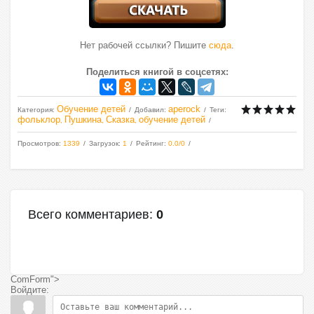
Нет рабочей ссылки? Пишите
сюда
.
Поделиться книгой в соцсетях:
Обучение детей
aperock
Категория
:
Добавил
:
Теги
:
фольклор
Пушкина
Сказка
обучение детей
,
,
,
Просмотров
:
1339
Загрузок
:
1
Рейтинг
:
0.0
/
0
Всего комментариев
:
0
ComForm">
Войдите: