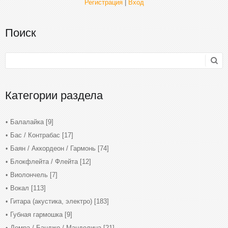
Регистрация
|
Вход
Поиск
Категории раздела
Балалайка
[9]
Бас / Контрабас
[17]
Баян / Аккордеон / Гармонь
[74]
Блокфлейта / Флейта
[12]
Виолончель
[7]
Вокал
[113]
Гитара (акустика, электро)
[183]
Губная гармошка
[9]
Домра / Банджо / Мандолина
[21]