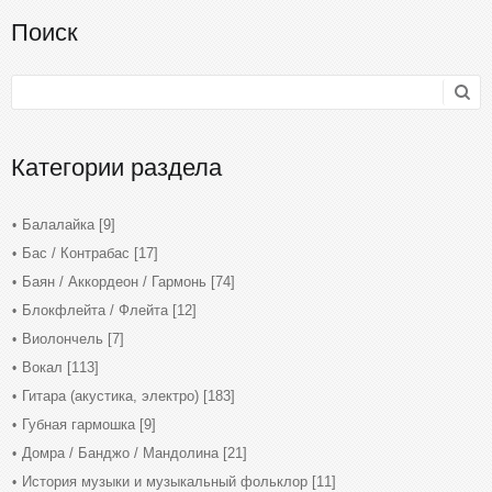
Поиск
Категории раздела
Балалайка
[9]
Бас / Контрабас
[17]
Баян / Аккордеон / Гармонь
[74]
Блокфлейта / Флейта
[12]
Виолончель
[7]
Вокал
[113]
Гитара (акустика, электро)
[183]
Губная гармошка
[9]
Домра / Банджо / Мандолина
[21]
История музыки и музыкальный фольклор
[11]