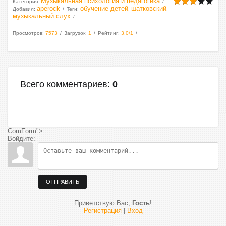
Музыкальная психология и педагогика
Категория
:
aperock
обучение детей
шатковский
Добавил
:
Теги
:
,
,
музыкальный слух
Просмотров
:
7573
Загрузок
:
1
Рейтинг
:
3.0
/
1
Всего комментариев
:
0
ComForm">
Войдите:
ОТПРАВИТЬ
Приветствую Вас
,
Гость
!
Регистрация
|
Вход