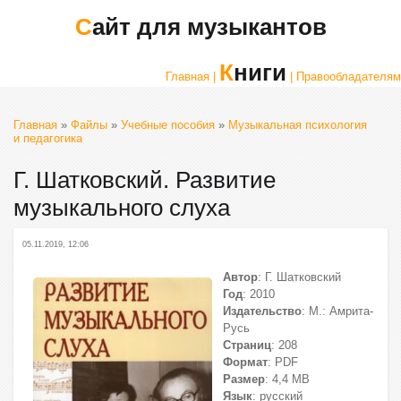
Сайт для музыкантов
Книги
Главная |
| Правообладателям
Главная
»
Файлы
»
Учебные пособия
»
Музыкальная психология
и педагогика
Г. Шатковский. Развитие
музыкального слуха
05.11.2019, 12:06
Автор
: Г. Шатковский
Год
: 2010
Издательство
: М.: Амрита-
Русь
Страниц
: 208
Формат
: PDF
Размер
: 4,4 МВ
Язык
: русский