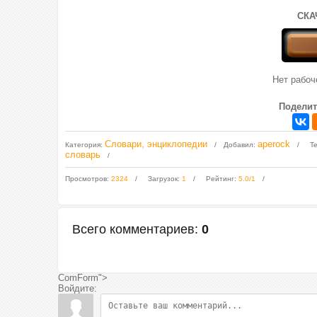
СКА
Нет рабо
Поделит
Словари, энциклопедии
aperock
Категория
:
Добавил
:
Т
словарь
Просмотров
:
2324
Загрузок
:
1
Рейтинг
:
5.0
/
1
Всего комментариев
:
0
ComForm">
Войдите: