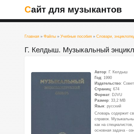
Сайт для музыкантов
Главная
»
Файлы
»
Учебные пособия
»
Словари, энциклопе
Г. Келдыш. Музыкальный энцикл
Автор
: Г. Келдыш
Год
: 1990
Издательство
: Сове
Страниц
: 674
Формат
: DJVU
Размер
: 33,2 МВ
Язык
: русский
Словарь содержит свы
справок. Музыкальны
как на специалистов,
основная задача - о