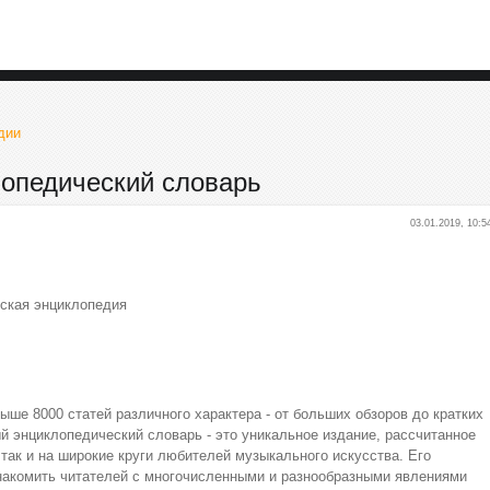
дии
опедический словарь
03.01.2019, 10:5
тская энциклопедия
ше 8000 статей различного характера - от больших обзоров до кратких
й энциклопедический словарь - это уникальное издание, рассчитанное
 так и на широкие круги любителей музыкального искусства. Его
знакомить читателей с многочисленными и разнообразными явлениями