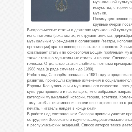
музыкальной культур
искусства, с термин
музыки.
Преимущественное вн
крупные очерки посв
Биографические статьи о деятелях музыкальной культуры
исполнителях (вокалистах, инструменталистах, дирижёр
музыкальные учреждения и организации (театры, исполни
организации) кратко освещены в статьях-справках. Знач
охватывает статьи по основополагающим проблемам музык
также статьи о музыкальных стилях и жанрах. Специаль
голосам. Отдельные статьи снабжены нотными примерам
1988 года (в ряде случаев - до 1989).
Работа над Словарём началась в 1981 году и продолжала
развитии, произошли крупные изменения в социально-пол
Европы. Коснулись они и музыкального искусства - преж
культуры прошлого и настоящего, многообразных направ
категорий музыкальной истории, теории, эстетики. Колле
тому, чтобы эти изменения нашли своё отражение на стр
печать, читатель найдёт в конце книги.
В работе над составлением Словаря приняли участие пр
сотрудники Всесоюзного научно-исследовательского инс
и республиканских академий. Список авторов также даётс