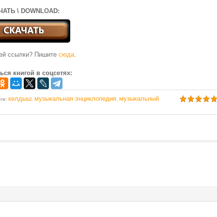
ЧАТЬ \ DOWNLOAD:
чей ссылки? Пишите
сюда
.
ься книгой в соцсетях:
келдыш
музыкальная энциклопедия
музыкальный
еги
:
,
,