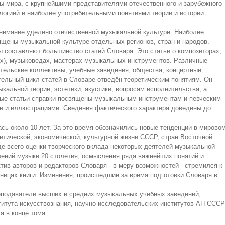
ы мира, с крупнейшими представителями отечественного и зарубежного
ологией и наиболее употребительными понятиями теории и истории
имание уделено отечественной музыкальной культуре. Наиболее
ящены музыкальной культуре отдельных регионов, стран и народов.
 составляют большинство статей Словаря. Это статьи о композиторах,
ах), музыковедах, мастерах музыкальных инструментов. Различные
тельские коллективы, учебные заведения, общества, концертные
ительный цикл статей в Словаре отведён теоретическим понятиям. Он
альной теории, эстетики, акустики, вопросам исполнительства, а
ные статьи-справки посвящены музыкальным инструментам и певческим
и и иллюстрациями. Сведения фактического характера доведены до
сь около 10 лет. За это время обозначились новые тенденции в мирово
итической, экономической, культурной жизни СССР, стран Восточной
де всего оценки творческого вклада некоторых деятелей музыкальной
лений музыки 20 столетия, осмысления ряда важнейших понятий и
ктив авторов и редакторов Словаря - в меру возможностей - стремился к
аницах книги. Изменения, происшедшие за время подготовки Словаря в
еподаватели высших и средних музыкальных учебных заведений,
титута искусствознания, научно-исследовательских институтов АН СССР
я в конце тома.