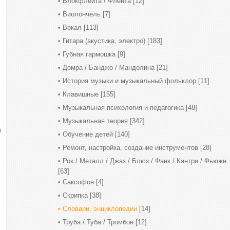
Блокфлейта / Флейта
[12]
Виолончель
[7]
Вокал
[113]
Гитара (акустика, электро)
[183]
Губная гармошка
[9]
Домра / Банджо / Мандолина
[21]
История музыки и музыкальный фольклор
[11]
Клавишные
[155]
Музыкальная психология и педагогика
[48]
Музыкальная теория
[342]
м
Обучение детей
[140]
Ремонт, настройка, создание инструментов
[28]
Рок / Металл / Джаз / Блюз / Фанк / Кантри / Фьюжн
[63]
Саксофон
[4]
Скрипка
[38]
Словари, энциклопедии
[14]
Труба / Туба / Тромбон
[12]