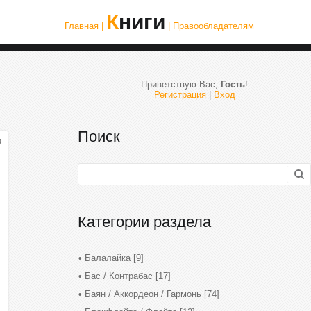
Книги
Главная |
| Правообладателям
Приветствую Вас
,
Гость
!
Регистрация
|
Вход
Поиск
4
Категории раздела
Балалайка
[9]
Бас / Контрабас
[17]
Баян / Аккордеон / Гармонь
[74]