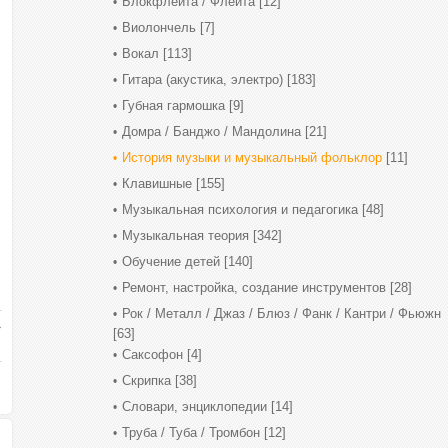
Блокфлейта / Флейта
[12]
Виолончель
[7]
Вокал
[113]
Гитара (акустика, электро)
[183]
Губная гармошка
[9]
Домра / Банджо / Мандолина
[21]
История музыки и музыкальный фольклор
[11]
Клавишные
[155]
Музыкальная психология и педагогика
[48]
Музыкальная теория
[342]
Обучение детей
[140]
Ремонт, настройка, создание инструментов
[28]
Рок / Металл / Джаз / Блюз / Фанк / Кантри / Фьюжн
[63]
Саксофон
[4]
Скрипка
[38]
Словари, энциклопедии
[14]
Труба / Туба / Тромбон
[12]