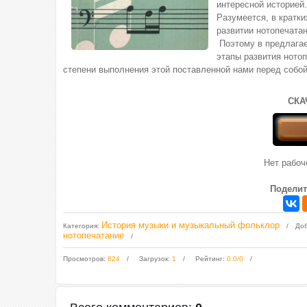
интересной историей.
Разумеется, в кратки
развитии нотопечатан
Поэтому в предлага
этапы развития нотоп
степени выполнения этой поставленной нами перед собой
СКА
Нет рабо
Поделит
История музыки и музыкальный фольклор
Категория
:
До
нотопечатание
Просмотров
:
824
Загрузок
:
1
Рейтинг
:
0.0
/
0