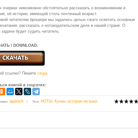
х очерках невозможно обстоятельно рассказать о возникновении и
ия, об истории, имеющей столь почтенный возраст.
емой читателям брошюре мы задались целью сжато осветить основные
ечатания, рассказать о нотоиздательском деле в нашей стране. О
 задачи будет судить читатель.
ЧАТЬ \ DOWNLOAD:
чей ссылки? Пишите
сюда
.
ься книгой в соцсетях:
aperock
НОТЫ
Кунин
история музыки
бавил
:
Теги
:
,
,
,