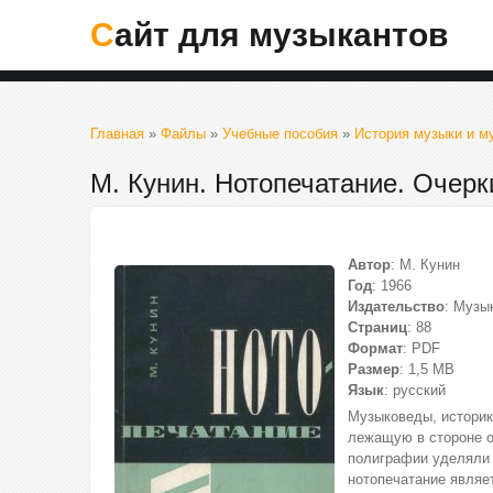
Сайт для музыкантов
Главная
»
Файлы
»
Учебные пособия
»
История музыки и 
М. Кунин. Нотопечатание. Очерк
Автор
: М. Кунин
Год
: 1966
Издательство
: Музы
Страниц
: 88
Формат
: PDF
Размер
: 1,5 МВ
Язык
: русский
Музыковеды, историк
лежащую в стороне о
полиграфии уделяли 
нотопечатание являе