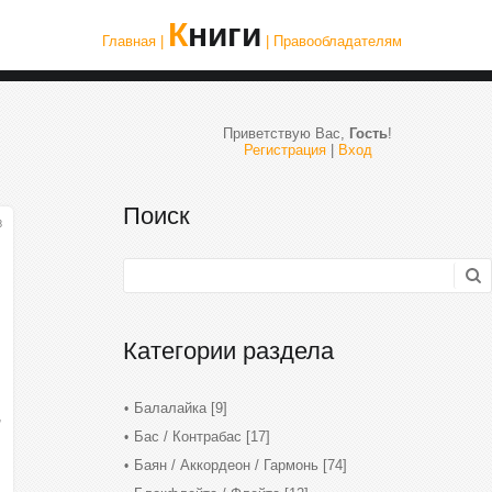
Книги
Главная |
| Правообладателям
Приветствую Вас
,
Гость
!
Регистрация
|
Вход
Поиск
8
Категории раздела
Балалайка
[9]
,
Бас / Контрабас
[17]
Баян / Аккордеон / Гармонь
[74]