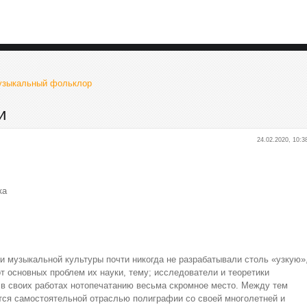
музыкальный фольклор
и
24.02.2020, 10:3
ка
и музыкальной культуры почти никогда не разрабатывали столь «узкую»
т основных проблем их науки, тему; исследователи и теоретики
в своих работах нотопечатанию весьма скромное место. Между тем
тся самостоятельной отраслью полиграфии со своей многолетней и