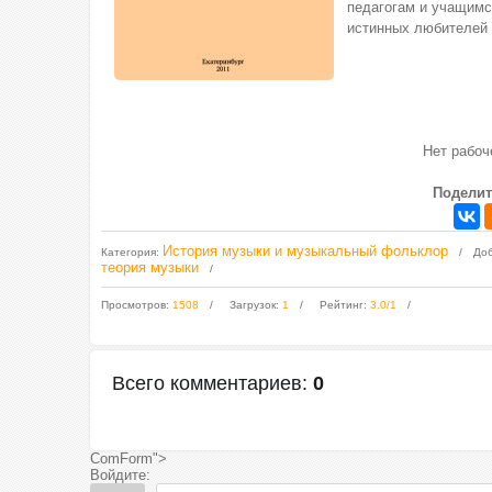
педагогам и учащимс
истинных любителей 
Нет рабо
Поделит
История музыки и музыкальный фольклор
Категория
:
До
теория музыки
Просмотров
:
1508
Загрузок
:
1
Рейтинг
:
3.0
/
1
Всего комментариев
:
0
ComForm">
Войдите: