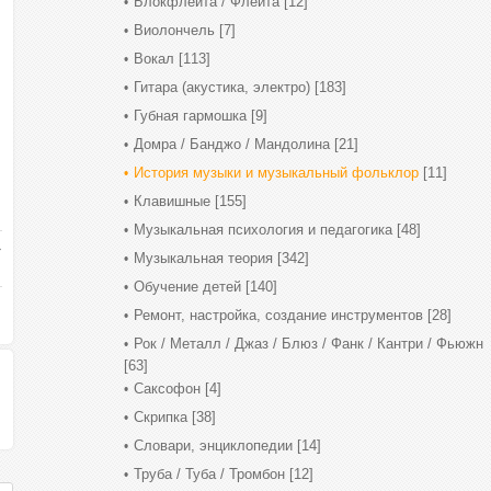
Блокфлейта / Флейта
[12]
Виолончель
[7]
Вокал
[113]
Гитара (акустика, электро)
[183]
Губная гармошка
[9]
Домра / Банджо / Мандолина
[21]
История музыки и музыкальный фольклор
[11]
Клавишные
[155]
Музыкальная психология и педагогика
[48]
Музыкальная теория
[342]
Обучение детей
[140]
Ремонт, настройка, создание инструментов
[28]
Рок / Металл / Джаз / Блюз / Фанк / Кантри / Фьюжн
[63]
Саксофон
[4]
Скрипка
[38]
Словари, энциклопедии
[14]
Труба / Туба / Тромбон
[12]