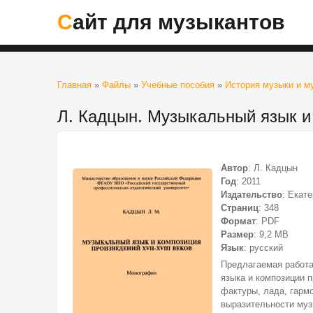
Сайт для музыкантов
Главная
»
Файлы
»
Учебные пособия
»
История музыки и 
Л. Кадцын. Музыкальный язык и 
Автор
: Л. Кадцын
Год
: 2011
Издательство
: Екат
Страниц
: 348
Формат
: PDF
Размер
: 9,2 МВ
Язык
: русский
Предлагаемая работа
языка и композиции 
фактуры, лада, гарм
выразительности муз