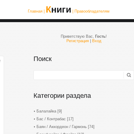
Книги
Главная |
| Правообладателям
Приветствую Вас
,
Гость
!
Регистрация
|
Вход
.
Поиск
2
Категории раздела
Балалайка
[9]
Бас / Контрабас
[17]
Баян / Аккордеон / Гармонь
[74]