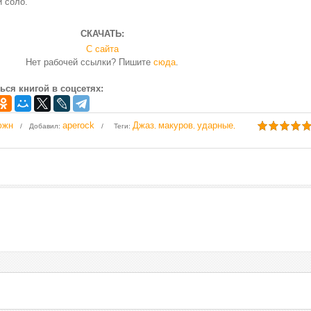
 соло.
СКАЧАТЬ:
С сайта
Нет рабочей ссылки? Пишите
сюда
.
ься книгой в соцсетях:
южн
aperock
Джаз
макуров
ударные
Добавил
:
Теги
:
,
,
,