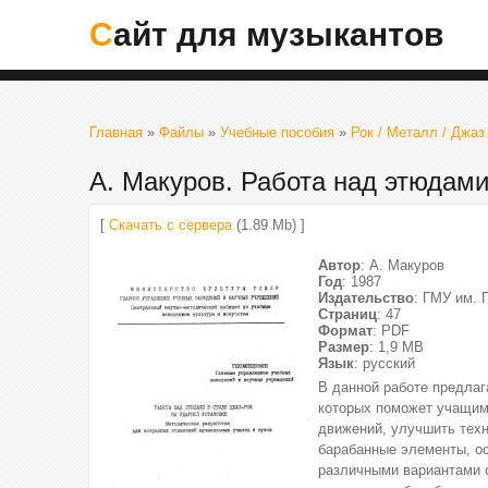
Сайт для музыкантов
Главная
»
Файлы
»
Учебные пособия
»
Рок / Металл / Джаз
А. Макуров. Работа над этюдами
[
Скачать с сервера
(1.89 Mb) ]
Автор
: А. Макуров
Год
: 1987
Издательство
: ГМУ им. 
Страниц
: 47
Формат
: PDF
Размер
: 1,9 МВ
Язык
: русский
В данной работе предлаг
которых поможет учащим
движений, улучшить техн
барабанные элементы, ос
различными вариантами о