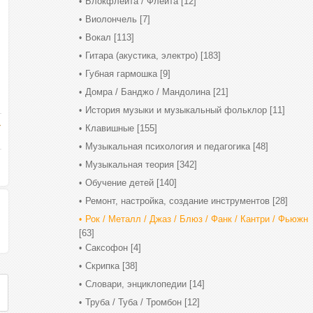
Блокфлейта / Флейта
[12]
Виолончель
[7]
Вокал
[113]
Гитара (акустика, электро)
[183]
Губная гармошка
[9]
Домра / Банджо / Мандолина
[21]
История музыки и музыкальный фольклор
[11]
Клавишные
[155]
Музыкальная психология и педагогика
[48]
Музыкальная теория
[342]
Обучение детей
[140]
Ремонт, настройка, создание инструментов
[28]
Рок / Металл / Джаз / Блюз / Фанк / Кантри / Фьюжн
[63]
Саксофон
[4]
Скрипка
[38]
Словари, энциклопедии
[14]
Труба / Туба / Тромбон
[12]