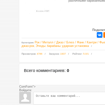
различными барабанными
Поделит
Рок / Металл / Джаз / Блюз / Фанк / Кантри / Фь
Категория
:
джаз-рок
Этюды
барабаны
ударная установка
,
,
,
Просмотров
:
4786
Загрузок
:
1937
Рейтинг
:
5.0
/
1
Всего комментариев
:
0
ComForm">
Войдите: