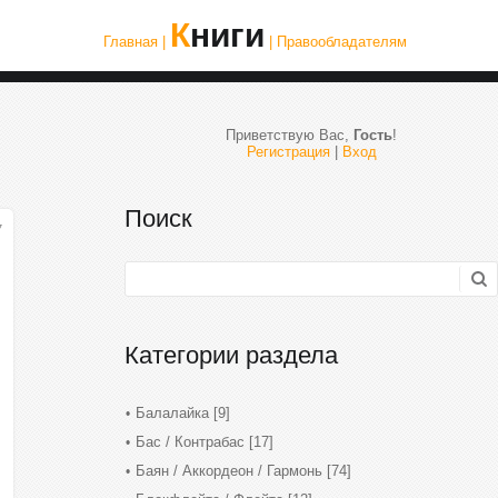
Книги
Главная |
| Правообладателям
Приветствую Вас
,
Гость
!
Регистрация
|
Вход
Поиск
7
Категории раздела
Балалайка
[9]
Бас / Контрабас
[17]
Баян / Аккордеон / Гармонь
[74]