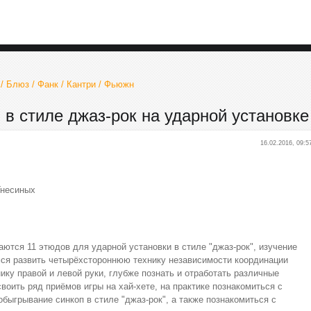
 / Блюз / Фанк / Кантри / Фьюжн
 в стиле джаз-рок на ударной установке
16.02.2016, 09:5
Гнесиных
аются 11 этюдов для ударной установки в стиле "джаз-рок", изучение
ся развить четырёхстороннюю технику независимости координации
ику правой и левой руки, глубже познать и отработать различные
воить ряд приёмов игры на хай-хете, на практике познакомиться с
быгрывание синкоп в стиле "джаз-рок", а также познакомиться с