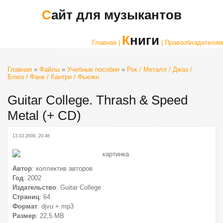
Сайт для музыкантов
Книги
Главная |
| Правообладателям
Главная
»
Файлы
»
Учебные пособия
»
Рок / Металл / Джаз /
Блюз / Фанк / Кантри / Фьюжн
Guitar College. Thrash & Speed
Metal (+ CD)
13.03.2009, 20:46
Автор
: коллектив авторов
Год
: 2002
Издательство
: Guitar College
Страниц
: 64
Формат
: djvu + mp3
Размер
: 22,5 МВ