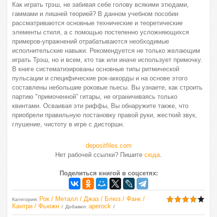
Как играть трэш, не забивая себе голову всякими этюдами,
гаммами и лишней теорией? В данном учебном пособии
рассматриваются основные технические и теоретические
элементы стиля, а с помощью постепенно усложняющихся
примеров-упражнений отрабатываются необходимые
исполнительские навыки. Рекомендуется не только желающим
играть Трэш, но и всем, кто так или иначе использует примочку.
В книге систематизированы основные типы ритмической
пульсации и специфические рок-аккорды и на основе этого
составлены небольшие роковые пьесы. Вы узнаете, как строить
партию "примоченной” гитары, не ограничиваясь только
квинтами. Осваивая эти риффы, Вы обнаружите также, что
приобрели правильную постановку правой руки, жесткий звук,
глушение, чистоту в игре с дисторшн.
depositfiles.com
Нет рабочей ссылки? Пишите
сюда
.
Поделиться книгой в соцсетях:
Рок / Металл / Джаз / Блюз / Фанк /
Категория
:
Кантри / Фьюжн
aperock
Добавил
: