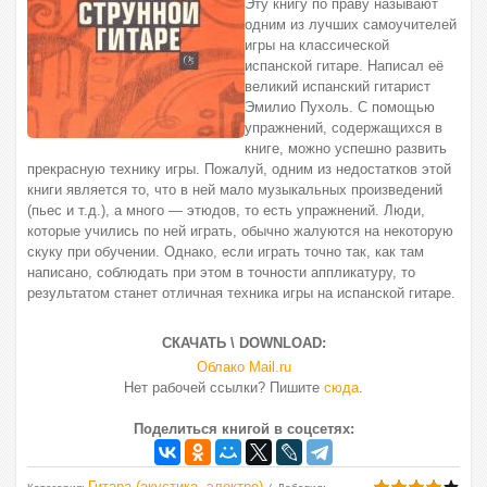
Эту книгу по праву называют
одним из лучших самоучителей
игры на классической
испанской гитаре. Написал её
великий испанский гитарист
Эмилио Пухоль. С помощью
упражнений, содержащихся в
книге, можно успешно развить
прекрасную технику игры. Пожалуй, одним из недостатков этой
книги является то, что в ней мало музыкальных произведений
(пьес и т.д.), а много — этюдов, то есть упражнений. Люди,
которые учились по ней играть, обычно жалуются на некоторую
скуку при обучении. Однако, если играть точно так, как там
написано, соблюдать при этом в точности аппликатуру, то
результатом станет отличная техника игры на испанской гитаре.
СКАЧАТЬ \ DOWNLOAD:
Облако Mail.ru
Нет рабочей ссылки? Пишите
сюда
.
Поделиться книгой в соцсетях:
Гитара (акустика, электро)