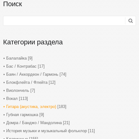
Поиск
Категории раздела
Балалайка
[9]
Бас / Контрабас
[17]
Баян / Аккордеон / Гармонь
[74]
Блокфлейта / Флейта
[12]
Виолончель
[7]
Вокал
[113]
Гитара (акустика, электро)
[183]
Губная гармошка
[9]
Домра / Банджо / Мандолина
[21]
История музыки и музыкальный фольклор
[11]
Клавишные
[155]