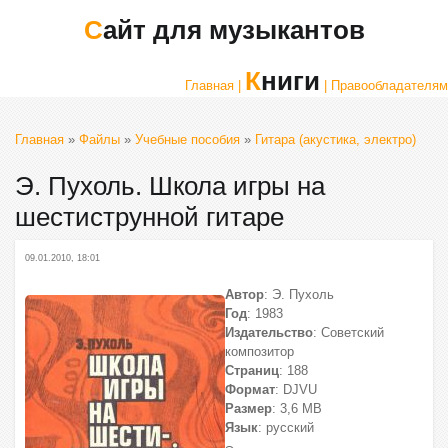
Сайт для музыкантов
Книги
Главная |
| Правообладателям
Главная
»
Файлы
»
Учебные пособия
»
Гитара (акустика, электро)
Э. Пухоль. Школа игры на
шестиструнной гитаре
09.01.2010, 18:01
Автор
: Э. Пухоль
Год
: 1983
Издательство
: Советский
композитор
Страниц
: 188
Формат
: DJVU
Размер
: 3,6 МВ
Язык
: русский