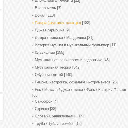
Блокфлейта / Флейта
[12]
Виолончель
[7]
я
Вокал
[113]
Гитара (акустика, электро)
[183]
Губная гармошка
[9]
Домра / Банджо / Мандолина
[21]
История музыки и музыкальный фольклор
[11]
Клавишные
[155]
Музыкальная психология и педагогика
[48]
Музыкальная теория
[342]
Обучение детей
[140]
Ремонт, настройка, создание инструментов
[28]
Рок / Металл / Джаз / Блюз / Фанк / Кантри / Фьюжн
[63]
Саксофон
[4]
Скрипка
[38]
Словари, энциклопедии
[14]
Труба / Туба / Тромбон
[12]