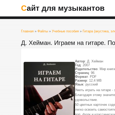
Сайт для музыкантов
Главная
»
Файлы
»
Учебные пособия
»
Гитара (акустика, эл
Д. Хейман. Играем на гитаре. П
Автор
: Д. Хейман
Год
: 2007
Издательство
: Мир книг
Страниц
: 96
Формат
: PDF
Размер
: 12,4 МВ
Язык
: русский
Уметь играть на гитаре -
Благодаря этому значите
удовольствие.
50 цветных карточек сод
легко освоить самостоят
поп, фолк и классическу