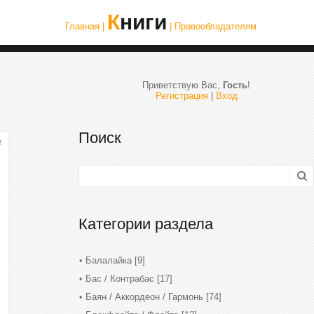
Книги
Главная |
| Правообладателям
Приветствую Вас
,
Гость
!
Регистрация
|
Вход
Поиск
2
Категории раздела
Балалайка
[9]
Бас / Контрабас
[17]
Баян / Аккордеон / Гармонь
[74]