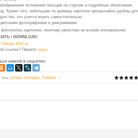
 изображения положения пальцев на струнах и подробные объяснения,
орд. Кроме того, небольшие по размеру карточки чрезвычайно удобны дл
для тех, кто учится играть самостоятельно.
с цветными фотографиями и диаграммами.
 фотокопии карточек, поэтому качество не всегда оптимальное.
ЧАТЬ \ DOWNLOAD:
Облако Mail.ru
чей ссылки? Пишите
сюда
.
ься книгой в соцсетях:
гитара
Аккорды
Хейман
Теги
:
,
,