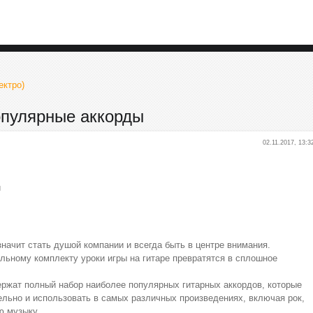
ектро)
опулярные аккорды
02.11.2017, 13:3
и
 значит стать душой компании и всегда быть в центре внимания.
льному комплекту уроки игры на гитаре превратятся в сплошное
ержат полный набор наиболее популярных гитарных аккордов, которые
ельно и использовать в самых различных произведениях, включая рок,
ю музыку.