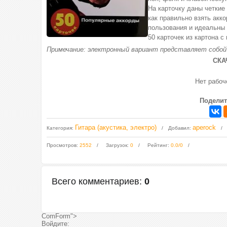
На карточку даны четкие
как правильно взять акк
пользования и идеальны 
50 карточек из картона 
Примечание: электронный вариант представляет собой
СКА
Нет рабо
Поделит
Гитара (акустика, электро)
aperock
Категория
:
Добавил
:
Просмотров
:
2552
Загрузок
:
0
Рейтинг
:
0.0
/
0
Всего комментариев
:
0
ComForm">
Войдите: