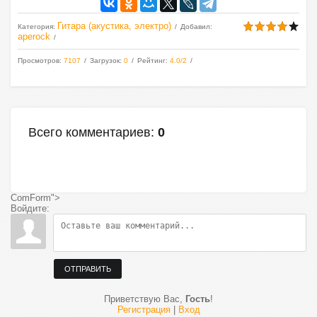
Гитара (акустика, электро)
Категория
:
Добавил
:
aperock
Просмотров
:
7107
Загрузок
:
0
Рейтинг
:
4.0
/
2
Всего комментариев
:
0
ComForm">
Войдите:
ОТПРАВИТЬ
Приветствую Вас
,
Гость
!
Регистрация
|
Вход