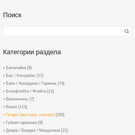
Поиск
Категории раздела
Балалайка
[9]
Бас / Контрабас
[17]
Баян / Аккордеон / Гармонь
[74]
Блокфлейта / Флейта
[12]
Виолончель
[7]
Вокал
[113]
Гитара (акустика, электро)
[183]
Губная гармошка
[9]
Домра / Банджо / Мандолина
[21]