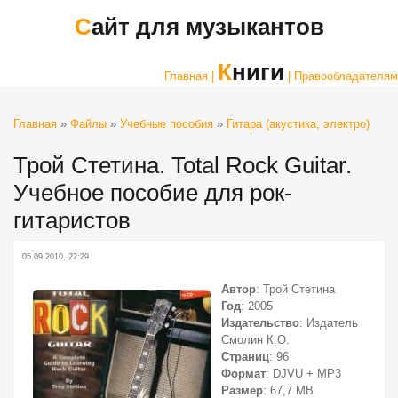
Сайт для музыкантов
Книги
Главная |
| Правообладателям
Главная
»
Файлы
»
Учебные пособия
»
Гитара (акустика, электро)
Трой Стетина. Total Rock Guitar.
Учебное пособие для рок-
гитаристов
05.09.2010, 22:29
Автор
: Трой Стетина
Год
: 2005
Издательство
: Издатель
Смолин К.О.
Страниц
: 96
Формат
: DJVU + MP3
Размер
: 67,7 МВ