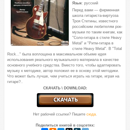
Язык
: русский
Перед вами — фирменная
школа гитариста-виртуоза
Троя Стетины, известного
российским любителям рок-
музыки по таким книгам, как
"Соло-гитара в стиле Heavy
Metal" и "Ритм-гитара в
стиле Heavy Metal". В "Total
Rock..." была воплощена в максимальном объеме идея
использования реального музыкального материала в качестве
основного учебного средства. Вместо того, чтобы адаптировать
музыку к методике, автор положил ее в основу этой методики.
Что может быть лучше, чем учиться играть на гитаре, играя на
гитаре?..
СКАЧАТЬ \ DOWNLOAD:
Нет рабочей ссылки? Пишите
сюда
.
Поделиться книгой в соцсетях: