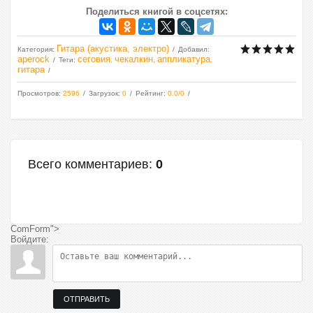
Поделиться книгой в соцсетях:
Гитара (акустика, электро)
Категория
:
Добавил
:
aperock
сеговия
чекалкин
аппликатура
Теги
:
,
,
,
гитара
Просмотров
:
2596
Загрузок
:
0
Рейтинг
:
0.0
/
0
Всего комментариев
:
0
ComForm">
Войдите:
ОТПРАВИТЬ