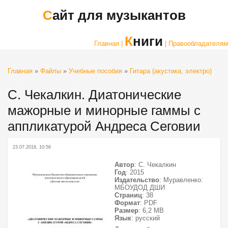
Сайт для музыкантов
Книги
Главная |
| Правообладателям
Главная
»
Файлы
»
Учебные пособия
»
Гитара (акустика, электро)
С. Чекалкин. Диатонические
мажорные и минорные гаммы с
аппликатурой Андреса Сеговии
23.07.2018, 10:56
Автор
: С. Чекалкин
Год
: 2015
Издательство
: Муравленко:
МБОУДОД ДШИ
Страниц
: 38
Формат
: PDF
Размер
: 6,2 МВ
Язык
: русский